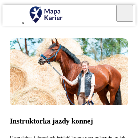
Instruktorka jazdy konnej
Uczę dzieci i dorosłych jeździć konno oraz pokazuję im jak