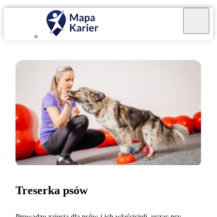
Treserka psów
Prowadzę zajęcia dla psów i ich właścicieli, ucząc psy