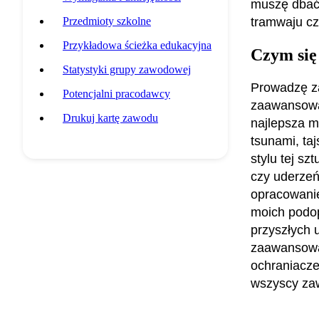
muszę dbać
Przedmioty szkolne
tramwaju cz
Przykładowa ścieżka edukacyjna
Czym się
Statystyki grupy zawodowej
Prowadzę za
Potencjalni pracodawcy
zaawansowan
Drukuj kartę zawodu
najlepsza mo
tsunami, ta
stylu tej sz
czy uderzeń
opracowani
moich podop
przyszłych 
zaawansowan
ochraniacze,
wszyscy zaw