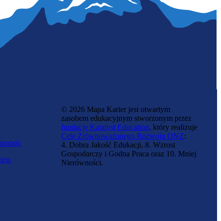
© 2026 Mapa Karier jest otwartym
zasobem edukacyjnym stworzonym przez
fundację Katalyst Education
, który realizuje
Cele Zrównoważonego Rozwoju ONZ
:
 pomóc
4. Dobra Jakość Edukacji, 8. Wzrost
Gospodarczy i Godna Praca oraz 10. Mniej
tion
Nierówności.