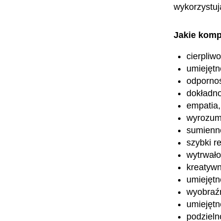
wykorzystuj
Jakie komp
cierpliw
umiejętn
odpornoś
dokładn
empatia,
wyrozum
sumienn
szybki re
wytrwało
kreatyw
umiejętn
wyobraźn
umiejętn
podzieln