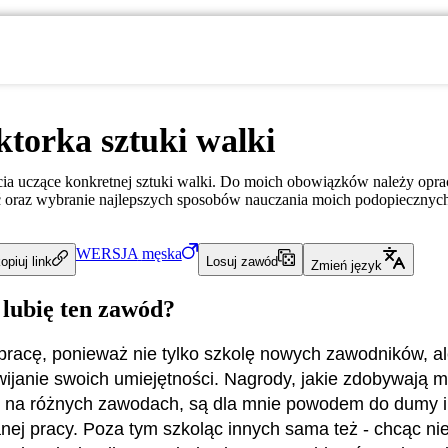
ktorka sztuki walki
ia uczące konkretnej sztuki walki. Do moich obowiązków należy opr
ć oraz wybranie najlepszych sposobów nauczania moich podopiecznyc
WERSJA
męska
opiuj link
Losuj zawód
Zmień język
 lubię ten zawód?
pracę, ponieważ nie tylko szkolę nowych zawodników, ale
ijanie swoich umiejętności. Nagrody, jakie zdobywają m
 na różnych zawodach, są dla mnie powodem do dumy i 
ej pracy. Poza tym szkoląc innych sama też - chcąc nie