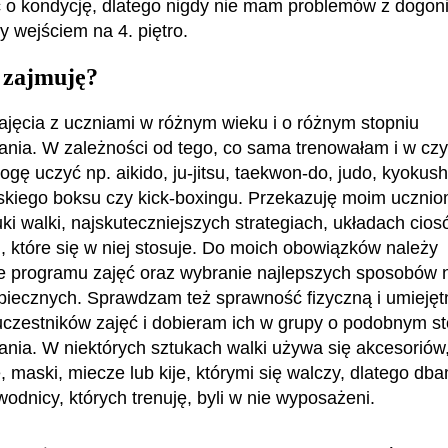
 o kondycję, dlatego nigdy nie mam problemów z dogon
y wejściem na 4. piętro.
 zajmuję?
jęcia z uczniami w różnym wieku i o różnym stopniu
ia. W zależności od tego, co sama trenowałam i w cz
gę uczyć np. aikido, ju-jitsu, taekwon-do, judo, kyokush
jskiego boksu czy kick-boxingu. Przekazuję moim uczni
tuki walki, najskuteczniejszych strategiach, układach cio
, które się w niej stosuje. Do moich obowiązków należy
e programu zajęć oraz wybranie najlepszych sposobów 
iecznych. Sprawdzam też sprawność fizyczną i umiejęt
uczestników zajęć i dobieram ich w grupy o podobnym s
ia. W niektórych sztukach walki używa się akcesoriów, 
 maski, miecze lub kije, którymi się walczy, dlatego dba
odnicy, których trenuję, byli w nie wyposażeni.