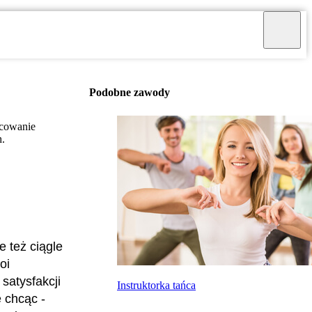
Podobne zawody
acowanie
h.
 też ciągle
oi
satysfakcji
Instruktorka tańca
 chcąc -