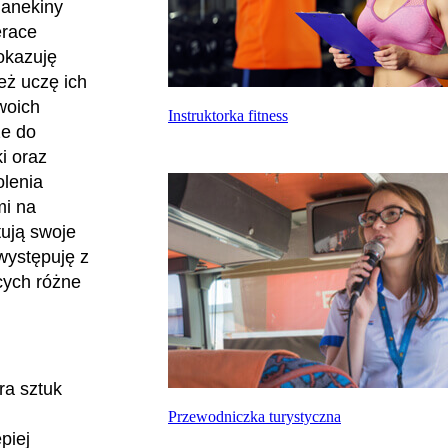
manekiny
erace
pokazuję
eż uczę ich
woich
Instruktorka fitness
że do
i oraz
lenia
mi na
tują swoje
występuję z
cych różne
ra sztuk
Przewodniczka turystyczna
piej