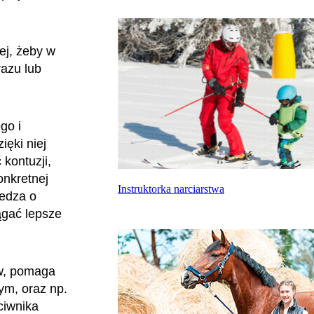
ej, żeby w
razu lub
go i
ięki niej
kontuzji,
onkretnej
Instruktorka narciarstwa
iedza o
ągać lepsze
ów, pomaga
ym, oraz np.
ciwnika