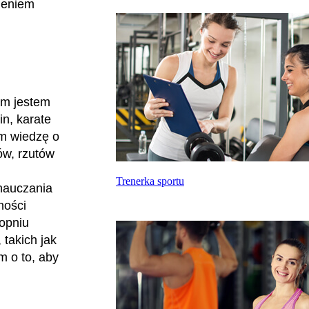
ieniem
ym jestem
in, karate
om wiedzę o
sów, rzutów
Trenerka sportu
nauczania
ności
topniu
takich jak
m o to, aby