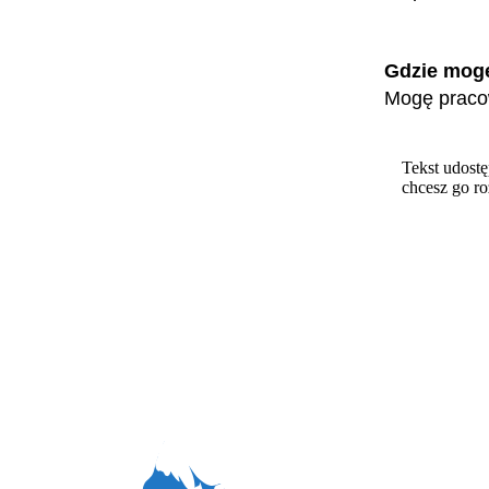
Gdzie mog
Mogę pracow
Tekst udostę
chcesz go r