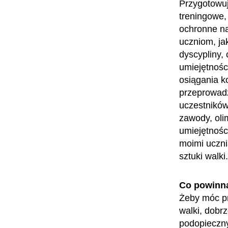
Przygotowuj
treningowe,
ochronne na
uczniom, ja
dyscypliny, 
umiejętnośc
osiągania k
przeprowad
uczestników
zawody, oli
umiejętnośc
moimi uczni
sztuki walk
Co powinn
Żeby móc pr
walki, dobrz
podopiecznyc