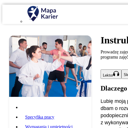
Instru
Prowadzę zajęc
programu zaję
Sk
Lektor
Dlaczego
Lubię moją 
Opis zawodu
dbam o rozw
podopieczni
Specyfika pracy
z wykonywan
Wymagania i umiejętności