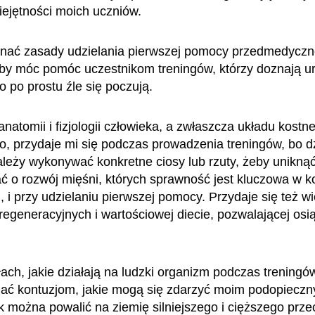
iejętności moich uczniów.
nać zasady udzielania pierwszej pomocy przedmedyczn
eby móc pomóc uczestnikom treningów, którzy doznają u
bo po prostu źle się poczują.
atomii i fizjologii człowieka, a zwłaszcza układu kostne
, przydaje mi się podczas prowadzenia treningów, bo dz
ależy wykonywać konkretne ciosy lub rzuty, żeby uniknąć 
ać o rozwój mięśni, których sprawność jest kluczowa w k
, i przy udzielaniu pierwszej pomocy. Przydaje się też w
egeneracyjnych i wartościowej diecie, pozwalającej osi
łach, jakie działają na ludzki organizm podczas trening
ać kontuzjom, jakie mogą się zdarzyć moim podopieczn
ak można powalić na ziemię silniejszego i cięższego prze