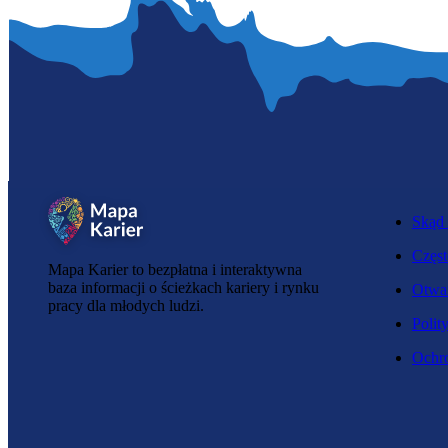
Skąd 
Częst
Mapa Karier to bezpłatna i interaktywna
baza informacji o ścieżkach kariery i rynku
Otwar
pracy dla młodych ludzi.
Polit
Ochro