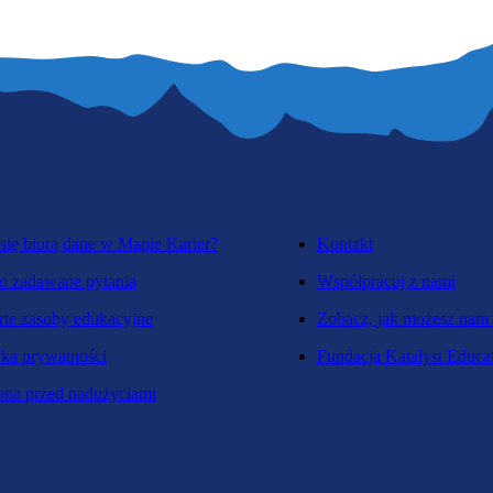
się biorą dane w Mapie Karier?
Kontakt
o zadawane pytania
Współpracuj z nami
te zasoby edukacyjne
Zobacz, jak możesz nam
yka prywatności
Fundacja Katalyst Educa
na przed nadużyciami