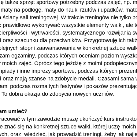
ę także sprzęt sportowy potrzebny podczas zajęć, np. 
 maty na podłogę, maty do nauki rzutów i upadków, mat
 ściany sali treningowej. W trakcie treningów nie tylko 
k prawidłowo wykonywać wszystkie elementy walki, ale t
cierpliwości i wytrwałości, systematycznego rozwijania s
i oraz szacunku dla przeciwników. Przygotowuję ich tak
olejnych stopni zaawansowania w konkretnej sztuce walk
zam egzaminy, podczas których oceniam poziom wyszko
 moich zajęć. Oprócz tego jeżdżę z moimi podopieczny
mpiady i inne imprezy sportowe, podczas których prezen
i oraz mają szanse na zdobycie medali. Czasami sama 
ami podczas rozmaitych festynów i pokazów prezentują
i. To dobra okazja do zdobycia nowych uczniów.
am umieć?
acować w tym zawodzie muszę ukończyć kurs instrukto
e znać się na konkretnej sztuce walki, której uczę moich
h, oraz wiedzieć, jak prowadzić treningi, żeby jak najle