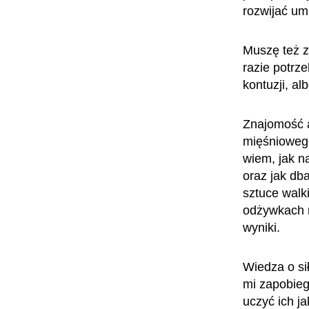
rozwijać um
Muszę też z
razie potrz
kontuzji, al
Znajomość an
mięśniowego
wiem, jak n
oraz jak db
sztuce walki
odżywkach r
wyniki.
Wiedza o si
mi zapobieg
uczyć ich j