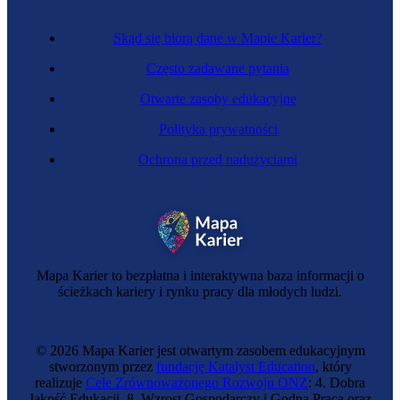
Skąd się biorą dane w Mapie Karier?
Często zadawane pytania
Otwarte zasoby edukacyjne
Polityka prywatności
Ochrona przed nadużyciami
Mapa Karier to bezpłatna i interaktywna baza informacji o
ścieżkach kariery i rynku pracy dla młodych ludzi.
© 2026 Mapa Karier jest otwartym zasobem edukacyjnym
stworzonym przez
fundację Katalyst Education
, który
realizuje
Cele Zrównoważonego Rozwoju ONZ
: 4. Dobra
Jakość Edukacji, 8. Wzrost Gospodarczy i Godna Praca oraz