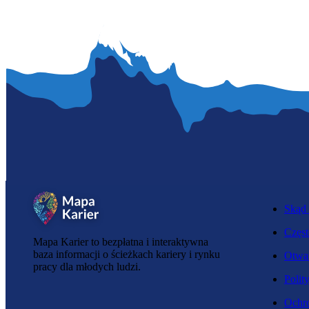
Skąd 
Częst
Mapa Karier to bezpłatna i interaktywna
baza informacji o ścieżkach kariery i rynku
Otwar
pracy dla młodych ludzi.
Polit
Ochro