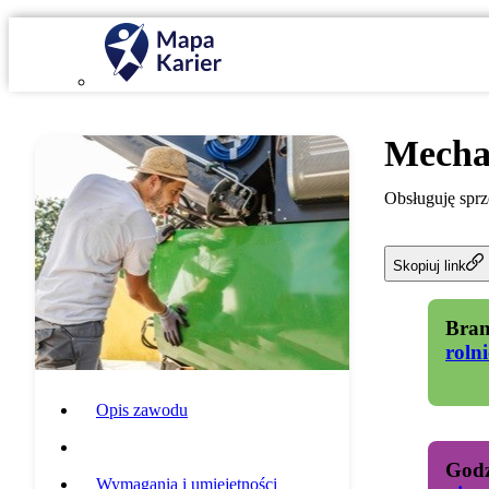
Mechan
Obsługuję sprzę
Skopiuj link
Bran
roln
Opis zawodu
Specyfika pracy
Godz
Wymagania i umiejętności