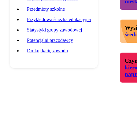
nies
Przedmioty szkolne
Przykładowa ścieżka edukacyjna
Wysi
Statystyki grupy zawodowej
śred
Potencjalni pracodawcy
Drukuj kartę zawodu
Czyn
kier
napr