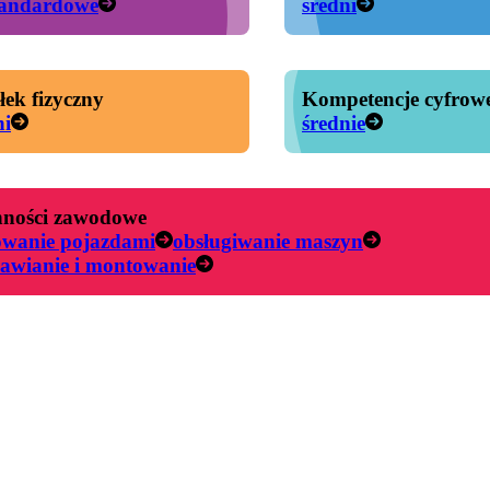
tandardowe
średni
łek fizyczny
Kompetencje cyfrow
ni
średnie
ności zawodowe
owanie pojazdami
obsługiwanie maszyn
awianie i montowanie