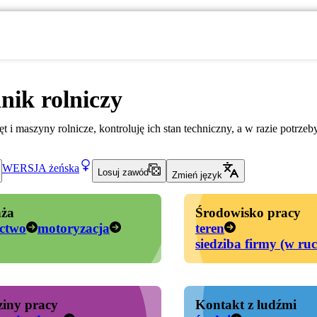
ik rolniczy
t i maszyny rolnicze, kontroluję ich stan techniczny, a w razie potrze
WERSJA
żeńska
Losuj zawód
Zmień język
ża
Środowisko pracy
ictwo
motoryzacja
teren
siedziba firmy (w ru
iny pracy
Kontakt z ludźmi