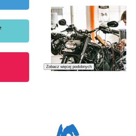
e
Zobacz więcej podobnych
Mechanik motocyklowy