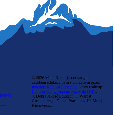
Energetyk
© 2026 Mapa Karier jest otwartym
zasobem edukacyjnym stworzonym przez
fundację Katalyst Education
, który realizuje
Cele Zrównoważonego Rozwoju ONZ
:
 pomóc
4. Dobra Jakość Edukacji, 8. Wzrost
Gospodarczy i Godna Praca oraz 10. Mniej
tion
Nierówności.
Elektroenergetyk transportu szynowego