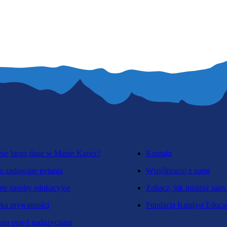
się biorą dane w Mapie Karier?
Kontakt
o zadawane pytania
Współpracuj z nami
te zasoby edukacyjne
Zobacz, jak możesz nam
yka prywatności
Fundacja Katalyst Educa
na przed nadużyciami