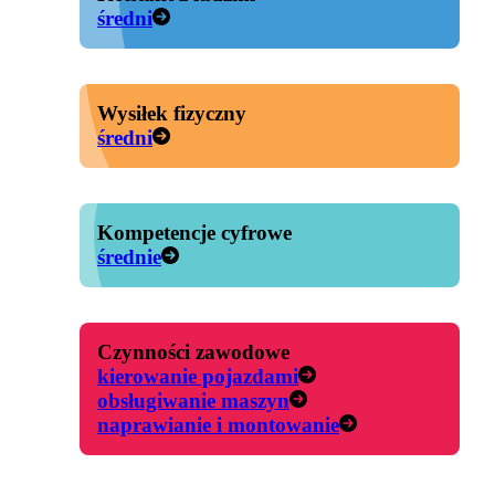
średni
Wysiłek fizyczny
średni
Kompetencje cyfrowe
średnie
Czynności zawodowe
kierowanie pojazdami
obsługiwanie maszyn
naprawianie i montowanie