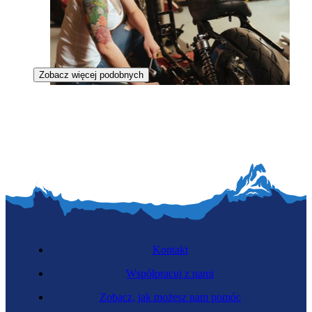
Zobacz więcej podobnych
Mechaniczka motocyklowa
Kontakt
Współpracuj z nami
Zobacz, jak możesz nam pomóc