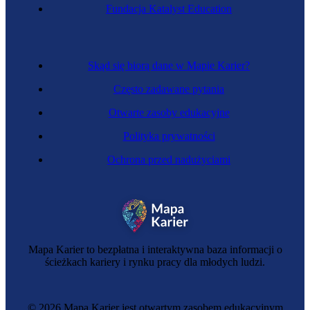
Energetyczka
Fundacja Katalyst Education
Skąd się biorą dane w Mapie Karier?
Często zadawane pytania
Otwarte zasoby edukacyjne
Polityka prywatności
Ochrona przed nadużyciami
Elektroenergetyczka transportu szynowego
Mapa Karier to bezpłatna i interaktywna baza informacji o
ścieżkach kariery i rynku pracy dla młodych ludzi.
© 2026 Mapa Karier jest otwartym zasobem edukacyjnym