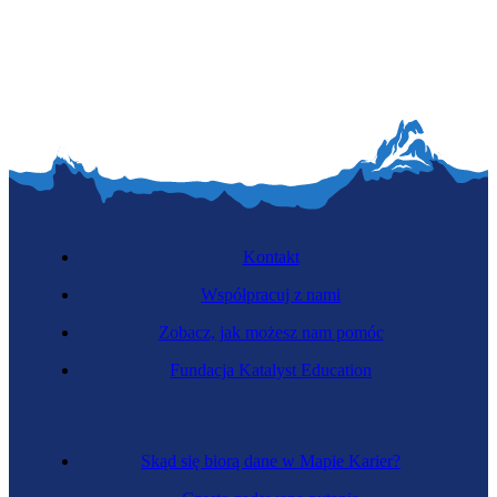
Mechanik motocyklowy
Kontakt
Współpracuj z nami
Zobacz, jak możesz nam pomóc
Energetyk
Fundacja Katalyst Education
Skąd się biorą dane w Mapie Karier?