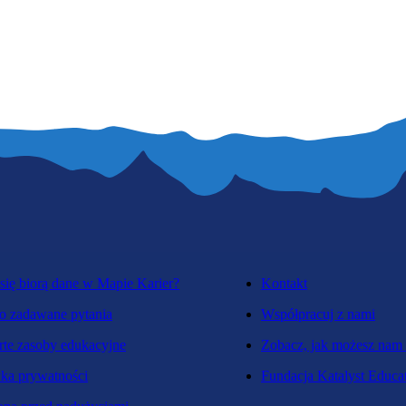
się biorą dane w Mapie Karier?
Kontakt
o zadawane pytania
Współpracuj z nami
te zasoby edukacyjne
Zobacz, jak możesz nam
yka prywatności
Fundacja Katalyst Educa