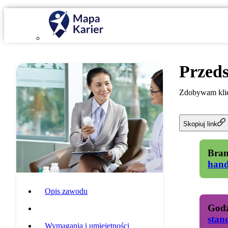
Przeds
Zdobywam klien
Skopiuj link
Bran
hand
Opis zawodu
Godz
Specyfika pracy
stan
Wymagania i umiejętności