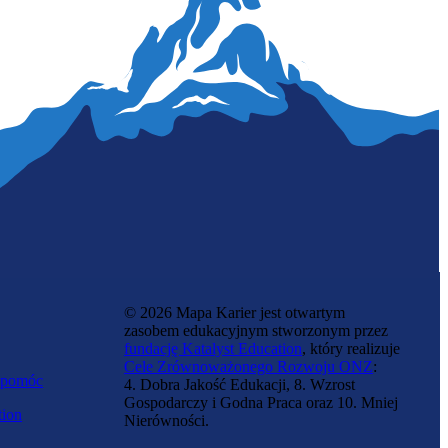
Doradczyni firm farmaceutycznych
© 2026 Mapa Karier jest otwartym
zasobem edukacyjnym stworzonym przez
fundację Katalyst Education
, który realizuje
Cele Zrównoważonego Rozwoju ONZ
:
 pomóc
4. Dobra Jakość Edukacji, 8. Wzrost
Gospodarczy i Godna Praca oraz 10. Mniej
tion
Nierówności.