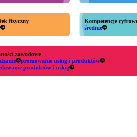
łek fizyczny
Kompetencje cyfrow
y
średnie
ności zawodowe
dzanie
promowanie usług i produktów
edawanie produktów i usług