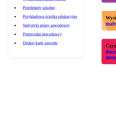
Przedmioty szkolne
Przykładowa ścieżka edukacyjna
Wysi
mał
Statystyki grupy zawodowej
Potencjalni pracodawcy
Drukuj kartę zawodu
Czyn
dora
sprz