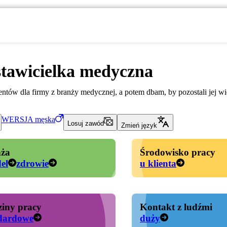
tawicielka medyczna
tów dla firmy z branży medycznej, a potem dbam, by pozostali jej wi
WERSJA
męska
Losuj zawód
Zmień język
ża
Środowisko pracy
el
zdrowie
u klienta
iny pracy
Kontakt z ludźmi
dardowe
duży