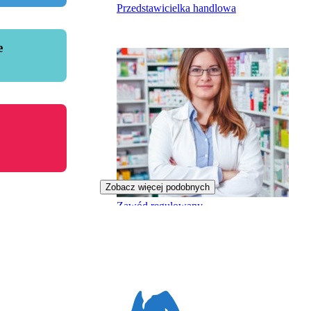
Przedstawicielka handlowa
e
Zobacz więcej podobnych
Zawód regulowany
Specjalistka farmacji