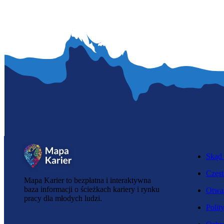
Skąd 
Częst
Mapa Karier to bezpłatna i interaktywna
baza informacji o ścieżkach kariery i rynku
Otwar
pracy dla młodych ludzi.
Polit