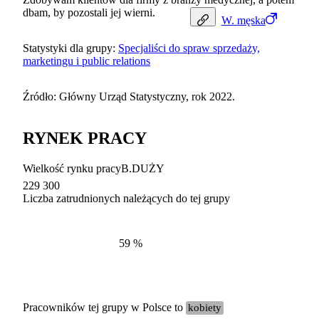
dbam, by pozostali jej wierni.
W.
męska
Statystyki dla grupy:
Specjaliści do spraw sprzedaży,
marketingu i public relations
Źródło: Główny Urząd Statystyczny, rok 2022.
RYNEK PRACY
Wielkość rynku pracy
B.DUŻY
229 300
Liczba zatrudnionych należących do tej grupy
Struktur
według zawodów, 2022
59
%
Pracowników tej grupy w Polsce to
kobiety