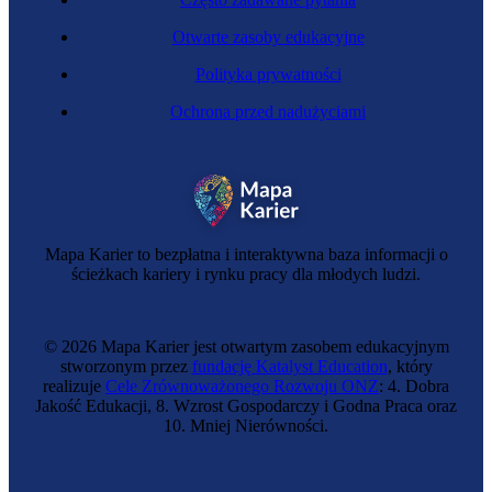
Otwarte zasoby edukacyjne
Polityka prywatności
Ochrona przed nadużyciami
Mapa Karier to bezpłatna i interaktywna baza informacji o
ścieżkach kariery i rynku pracy dla młodych ludzi.
© 2026 Mapa Karier jest otwartym zasobem edukacyjnym
stworzonym przez
fundację Katalyst Education
, który
realizuje
Cele Zrównoważonego Rozwoju ONZ
: 4. Dobra
Jakość Edukacji, 8. Wzrost Gospodarczy i Godna Praca oraz
10. Mniej Nierówności.