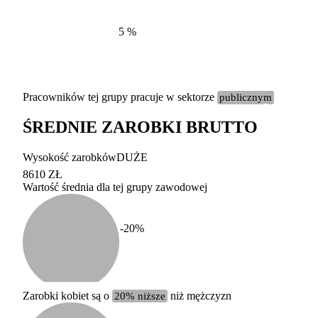
5
%
Pracowników tej grupy pracuje w sektorze
publicznym
ŚREDNIE ZAROBKI BRUTTO
Etykieta
Zakres wart
Wysokość zarobków
DUŻE
b. duży
powyżej 200 tysięcy za
8610 ZŁ
Wartość średnia dla tej grupy zawodowej
duży
100-200 tysięcy zatrud
średni
20-100 tysięcy zatrudn
mały
5-20 tysięcy zatrudnion
c
-20
%
miesięczne 
b. mały
poniżej 5 tysięcy zatru
uśrednione
do której 
Urzędu Sta
Zarobki kobiet są o
20% niższe
niż mężczyzn
według zaw