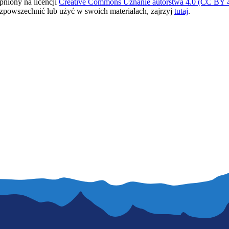
pniony na licencji
Creative Commons Uznanie autorstwa 4.0 (CC BY 4
ozpowszechnić lub użyć w swoich materiałach, zajrzyj
tutaj
.