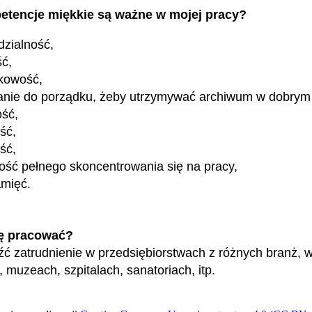
etencje miękkie są ważne w mojej pracy?
zialność,
ść,
kowość,
nie do porządku, żeby utrzymywać archiwum w dobrym 
ość,
ść,
ość,
ość pełnego skoncentrowania się na pracy,
amięć.
ę pracować?
ć zatrudnienie w przedsiębiorstwach z różnych branż, 
, muzeach, szpitalach, sanatoriach, itp.