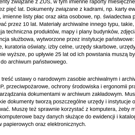
nty związane z ZUS, w tym imienne raporty miesięczne
ez pięć lat. Dokumenty związane z kadrami, np. karty ew
, imienne listy płac oraz akta osobowe, np. świadectwa p
ć przez 10 lat. Materiały archiwalne innego typu, takie,
a techniczna produktów, mapy i plany budynków, zdjęci
cja służbowa, wytworzone przez instytucje państwowe:
, kuratoria oświaty, izby celne, urzędy skarbowe, urzędy
nie wyższe, po upływie 25 lat od ich powstania muszą b
 do archiwum państwowego.
treść ustawy o narodowym zasobie archiwalnym i archi
P, przeciwpożarowe, ochrony środowiska i ergonomii pr
zarządzania dokumentami w archiwum zakładowym. Mu
akie dokumenty tworzą poszczególne urzędy i instytucje o
wać. Muszę też sprawnie korzystać z komputera, żeby 
komputerowe bazy danych służące do ewidencji i katal
papierowych oraz elektronicznych.