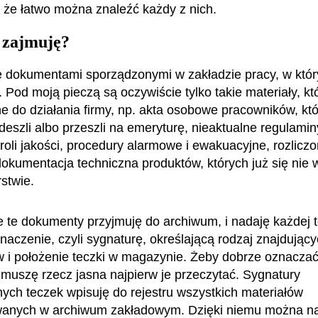
, że łatwo można znaleźć każdy z nich.
 zajmuję?
ę dokumentami sporządzonymi w zakładzie pracy, w któ
 Pod moją pieczą są oczywiście tylko takie materiały, kt
ne do działania firmy, np. akta osobowe pracowników, któ
deszli albo przeszli na emeryturę, nieaktualne regulaminy
roli jakości, procedury alarmowe i ewakuacyjne, rozliczo
 dokumentacja techniczna produktów, których już się nie
stwie.
e te dokumenty przyjmuję do archiwum, i nadaję każdej 
aczenie, czyli sygnaturę, określającą rodzaj znajdującyc
i położenie teczki w magazynie. Żeby dobrze oznacza
muszę rzecz jasna najpierw je przeczytać. Sygnatury
ych teczek wpisuję do rejestru wszystkich materiałów
anych w archiwum zakładowym. Dzięki niemu można n