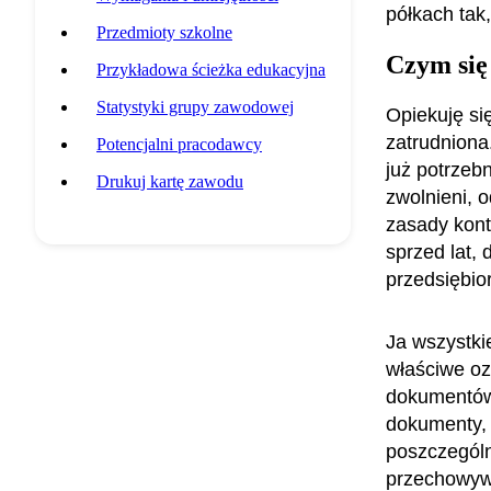
półkach tak
Przedmioty szkolne
Czym się
Przykładowa ścieżka edukacyjna
Statystyki grupy zawodowej
Opiekuję si
zatrudniona.
Potencjalni pracodawcy
już potrzeb
Drukuj kartę zawodu
zwolnieni, o
zasady kont
sprzed lat,
przedsiębior
Ja wszystki
właściwe ozn
dokumentów 
dokumenty, 
poszczególn
przechowyw