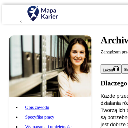
Archi
Zarządzam prz
Sk
Lektor
Dlaczego
Każde przed
działania 
Opis zawodu
Tworzą ich 
Specyfika pracy
są potrzebn
jest dobrze
Wymagania i umiejętności