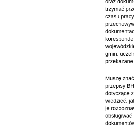
oraz dokume
trzymać prz
czasu pracy
przechowywa
dokumentacj
koresponden
wojewódzkie
gmin, uczel
przekazane
Muszę znać 
przepisy BH
dotyczące 
wiedzieć, j
je rozpozna
obsługiwać 
dokumentów 