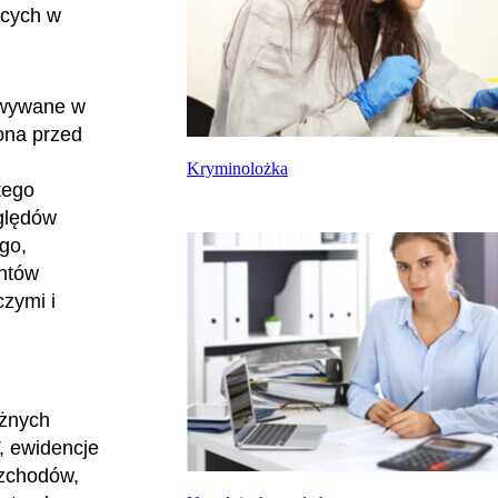
ących w
owywane w
ona przed
h
Kryminolożka
tego
ględów
go,
ntów
zymi i
óżnych
, ewidencje
ozchodów,