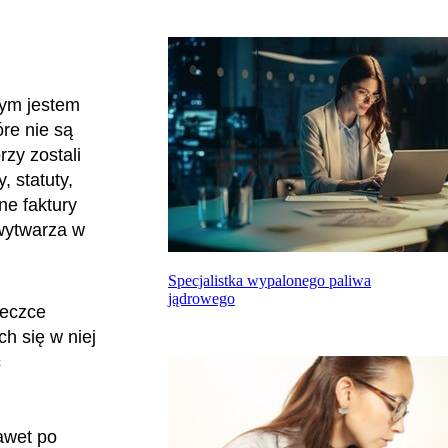
rym jestem
óre nie są
rzy zostali
, statuty,
ne faktury
 wytwarza w
Specjalistka wypalonego paliwa
jądrowego
teczce
h się w niej
ć
awet po