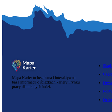
Skąd 
Częst
Mapa Karier to bezpłatna i interaktywna
baza informacji o ścieżkach kariery i rynku
Otwar
pracy dla młodych ludzi.
Polit
Ochro