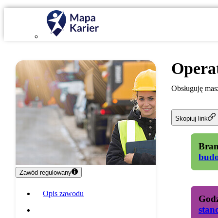
Opera
Obsługuję masz
Skopiuj link
Bran
bud
Zawód regulowany
Opis zawodu
Godz
stan
Specyfika pracy