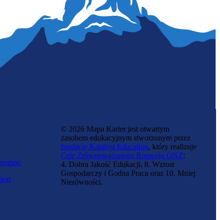
Szlifierka kamienia
© 2026 Mapa Karier jest otwartym
zasobem edukacyjnym stworzonym przez
fundację Katalyst Education
, który realizuje
Cele Zrównoważonego Rozwoju ONZ
:
 pomóc
4. Dobra Jakość Edukacji, 8. Wzrost
Gospodarczy i Godna Praca oraz 10. Mniej
tion
Nierówności.
Ceramiczka budowlana