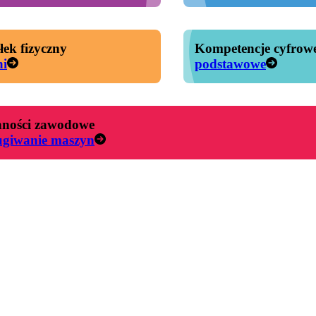
łek fizyczny
Kompetencje cyfrow
ni
podstawowe
ności zawodowe
ugiwanie maszyn