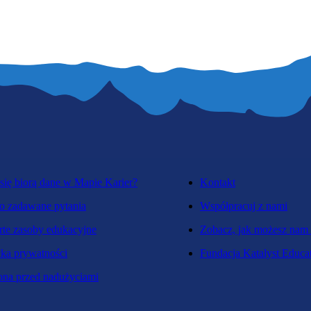
się biorą dane w Mapie Karier?
Kontakt
o zadawane pytania
Współpracuj z nami
te zasoby edukacyjne
Zobacz, jak możesz nam
yka prywatności
Fundacja Katalyst Educa
na przed nadużyciami