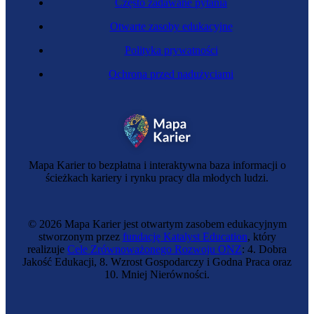
Często zadawane pytania
Otwarte zasoby edukacyjne
Polityka prywatności
Ochrona przed nadużyciami
Mapa Karier to bezpłatna i interaktywna baza informacji o
ścieżkach kariery i rynku pracy dla młodych ludzi.
© 2026 Mapa Karier jest otwartym zasobem edukacyjnym
stworzonym przez
fundację Katalyst Education
, który
realizuje
Cele Zrównoważonego Rozwoju ONZ
: 4. Dobra
Jakość Edukacji, 8. Wzrost Gospodarczy i Godna Praca oraz
10. Mniej Nierówności.