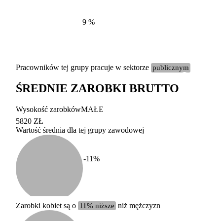
9
%
Pracowników tej grupy pracuje w sektorze
publicznym
ŚREDNIE ZAROBKI BRUTTO
Etykieta
Zakres wart
Wysokość zarobków
MAŁE
b. duży
powyżej 200 tysięcy za
5820 ZŁ
Wartość średnia dla tej grupy zawodowej
duży
100-200 tysięcy zatrud
średni
20-100 tysięcy zatrudn
mały
5-20 tysięcy zatrudnion
c
-11
%
miesięczne 
b. mały
poniżej 5 tysięcy zatru
uśrednione
do której 
Urzędu Sta
Zarobki kobiet są o
11% niższe
niż mężczyzn
według zaw