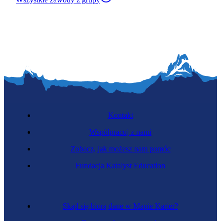
Kontakt
Współpracuj z nami
Zobacz, jak możesz nam pomóc
Fundacja Katalyst Education
Skąd się biorą dane w Mapie Karier?