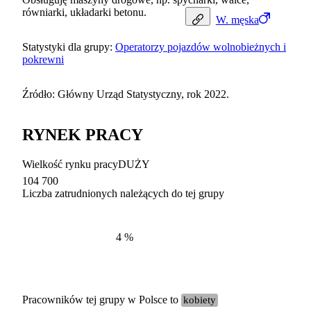
równiarki, układarki betonu.
W.
męska
Statystyki dla grupy:
Operatorzy pojazdów wolnobieżnych i
pokrewni
Źródło: Główny Urząd Statystyczny, rok 2022.
RYNEK PRACY
Wielkość rynku pracy
DUŻY
104 700
Liczba zatrudnionych należących do tej grupy
Struktur
według zawodów, 2022
4
%
Pracowników tej grupy w Polsce to
kobiety