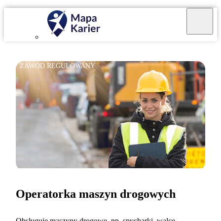
ZAWÓD REGULOWANY
Operatorka maszyn drogowych
Obsługuję maszyny drogowe, np. spycharki, walce,