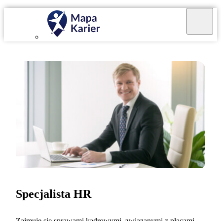
Specjalista HR
Zajmuję się sprawami kadrowymi, związanymi z płacami,