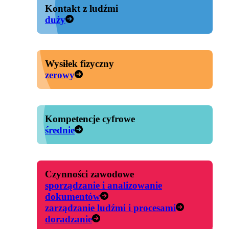
Kontakt z ludźmi
duży
Wysiłek fizyczny
zerowy
Kompetencje cyfrowe
średnie
Czynności zawodowe
sporządzanie i analizowanie
dokumentów
zarządzanie ludźmi i procesami
doradzanie