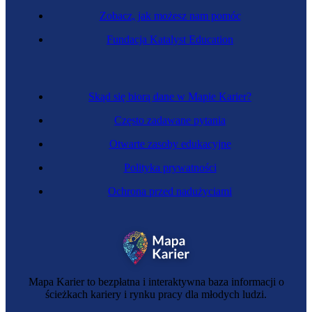
Zobacz, jak możesz nam pomóc
Chief Happiness Officer
Fundacja Katalyst Education
Skąd się biorą dane w Mapie Karier?
Często zadawane pytania
Otwarte zasoby edukacyjne
Polityka prywatności
Ochrona przed nadużyciami
Zawód przyszłości
Menedżer wielokulturowości
Mapa Karier to bezpłatna i interaktywna baza informacji o
ścieżkach kariery i rynku pracy dla młodych ludzi.