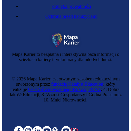
Polityka prywatności
Ochrona przed nadużyciami
Mapa Karier to bezpłatna i interaktywna baza informacji o
ścieżkach kariery i rynku pracy dla młodych ludzi.
© 2026 Mapa Karier jest otwartym zasobem edukacyjnym
stworzonym przez
fundację Katalyst Education
, który
realizuje
Cele Zrównoważonego Rozwoju ONZ
: 4. Dobra
Jakość Edukacji, 8. Wzrost Gospodarczy i Godna Praca oraz
10. Mniej Nierówności.