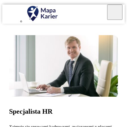
Specjalista HR
Zajmuję się sprawami kadrowymi, związanymi z płacami,