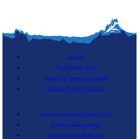
Kontakt
Współpracuj z nami
Zobacz, jak możesz nam pomóc
Fundacja Katalyst Education
Skąd się biorą dane w Mapie Karier?
Często zadawane pytania
Otwarte zasoby edukacyjne