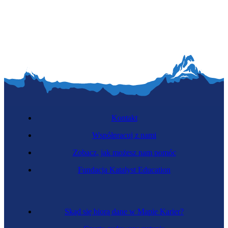
Badacz rynku
Kontakt
Współpracuj z nami
Zobacz, jak możesz nam pomóc
Chief Happiness Officer
Fundacja Katalyst Education
Skąd się biorą dane w Mapie Karier?