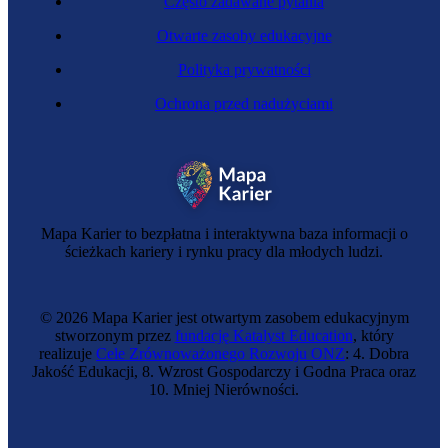
Często zadawane pytania
Otwarte zasoby edukacyjne
Polityka prywatności
Ochrona przed nadużyciami
Zawód przyszłości
Menedżer wielokulturowości
Mapa Karier to bezpłatna i interaktywna baza informacji o
ścieżkach kariery i rynku pracy dla młodych ludzi.
© 2026 Mapa Karier jest otwartym zasobem edukacyjnym
stworzonym przez
fundację Katalyst Education
, który
realizuje
Cele Zrównoważonego Rozwoju ONZ
: 4. Dobra
Jakość Edukacji, 8. Wzrost Gospodarczy i Godna Praca oraz
10. Mniej Nierówności.