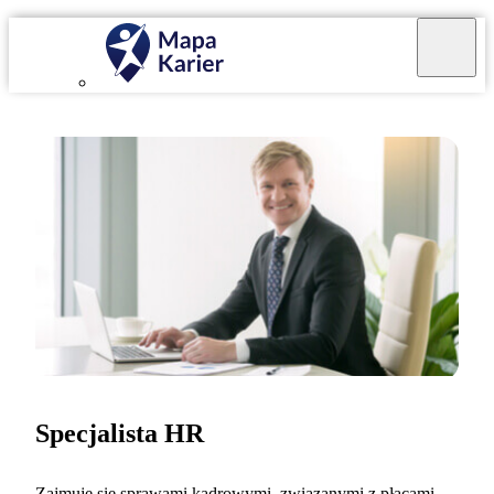
Specjalista HR
Zajmuję się sprawami kadrowymi, związanymi z płacami,