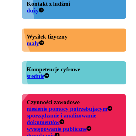
Kontakt z ludźmi
duży
Wysiłek fizyczny
mały
Kompetencje cyfrowe
średnie
Czynności zawodowe
niesienie pomocy potrzebującym
sporządzanie i analizowanie
dokumentów
występowanie publiczne
doradzanie