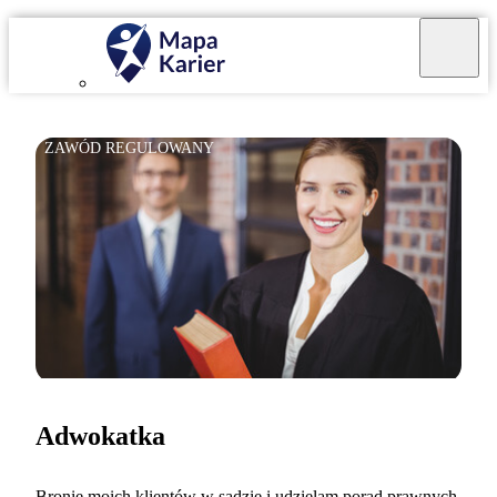
ZAWÓD REGULOWANY
Adwokatka
Bronię moich klientów w sądzie i udzielam porad prawnych