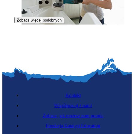
Zobacz więcej podobnych
Monterka jachtów i łodzi
Kontakt
Współpracuj z nami
Zobacz, jak możesz nam pomóc
Dekarka
Fundacja Katalyst Education