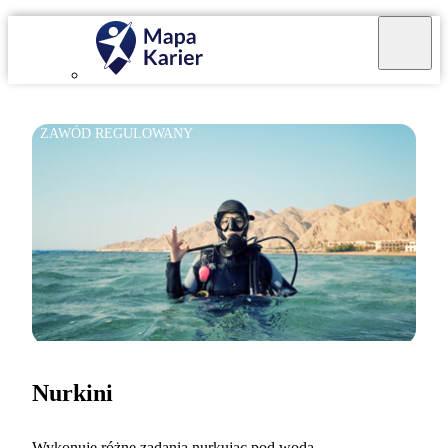
ZAWÓD REGULOWANY
Nurkini
Wykonuję różne zadania nurkując pod wodą.