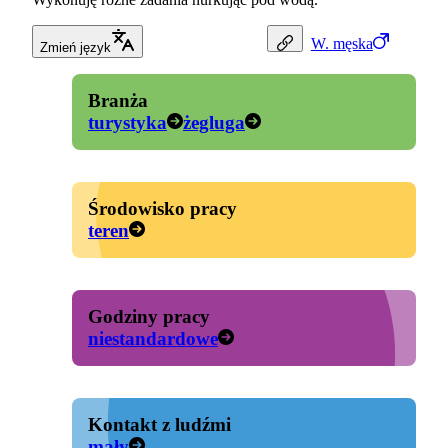
W.
męska
Zmień język
Branża
turystyka
żegluga
Środowisko pracy
teren
Godziny pracy
niestandardowe
Kontakt z ludźmi
mały