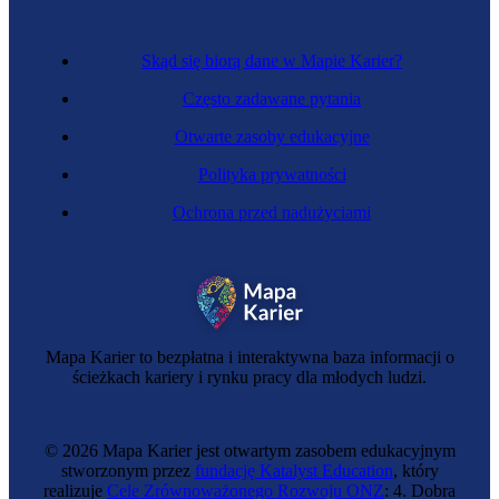
Skąd się biorą dane w Mapie Karier?
Często zadawane pytania
Otwarte zasoby edukacyjne
Polityka prywatności
Ochrona przed nadużyciami
Brukarka
Mapa Karier to bezpłatna i interaktywna baza informacji o
ścieżkach kariery i rynku pracy dla młodych ludzi.
© 2026 Mapa Karier jest otwartym zasobem edukacyjnym
stworzonym przez
fundację Katalyst Education
, który
realizuje
Cele Zrównoważonego Rozwoju ONZ
: 4. Dobra