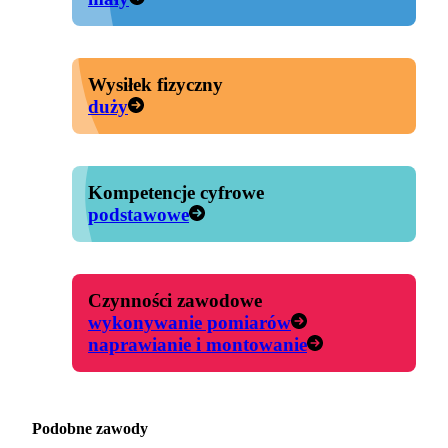
Wysiłek fizyczny
duży
Kompetencje cyfrowe
podstawowe
Czynności zawodowe
wykonywanie pomiarów
naprawianie i montowanie
Podobne zawody