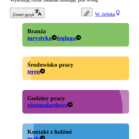
W.
żeńska
Zmień język
Branża
turystyka
żegluga
Środowisko pracy
teren
Godziny pracy
niestandardowe
Kontakt z ludźmi
mały