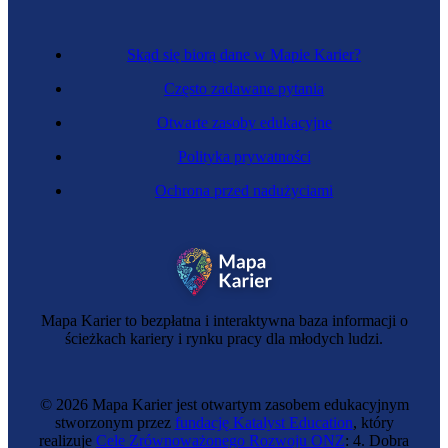
Skąd się biorą dane w Mapie Karier?
Często zadawane pytania
Otwarte zasoby edukacyjne
Polityka prywatności
Ochrona przed nadużyciami
Brukarz
Mapa Karier to bezpłatna i interaktywna baza informacji o
ścieżkach kariery i rynku pracy dla młodych ludzi.
© 2026 Mapa Karier jest otwartym zasobem edukacyjnym
stworzonym przez
fundację Katalyst Education
, który
realizuje
Cele Zrównoważonego Rozwoju ONZ
: 4. Dobra