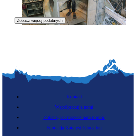
Zobacz więcej podobnych
Monter jachtów i łodzi
Kontakt
Współpracuj z nami
Zobacz, jak możesz nam pomóc
Dekarz
Fundacja Katalyst Education