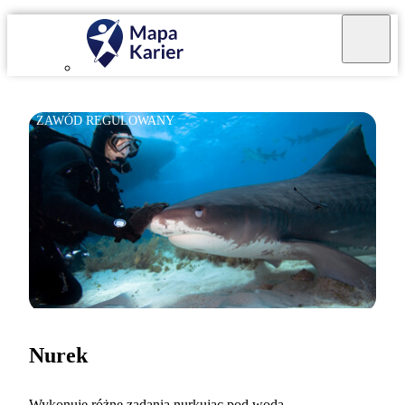
ZAWÓD REGULOWANY
Nurek
Wykonuję różne zadania nurkując pod wodą.