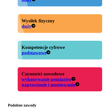
Wysiłek fizyczny
duży
Kompetencje cyfrowe
podstawowe
Czynności zawodowe
wykonywanie pomiarów
naprawianie i montowanie
Podobne zawody