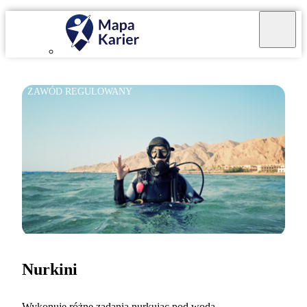
ZAWÓD REGULOWANY
Nurkini
Wykonuję różne zadania nurkując pod wodą.