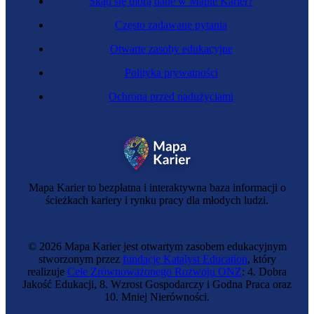
Skąd się biorą dane w Mapie Karier?
Często zadawane pytania
Otwarte zasoby edukacyjne
Polityka prywatności
Ochrona przed nadużyciami
Mapa Karier to bezpłatna i interaktywna baza informacji o
ścieżkach kariery i rynku pracy dla młodych ludzi.
© 2026 Mapa Karier jest otwartym zasobem edukacyjnym
stworzonym przez
fundację Katalyst Education
, który
realizuje
Cele Zrównoważonego Rozwoju ONZ
: 4. Dobra
Jakość Edukacji, 8. Wzrost Gospodarczy i Godna Praca oraz
10. Mniej Nierówności.