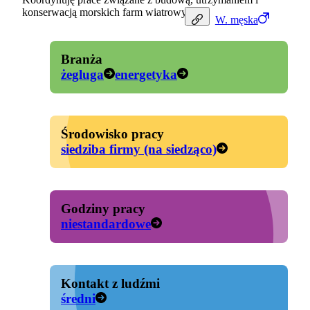
konserwacją morskich farm wiatrowych.
W.
męska
Branża
żegluga
energetyka
Środowisko pracy
siedziba firmy (na siedząco)
Godziny pracy
niestandardowe
Kontakt z ludźmi
średni