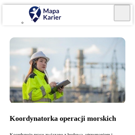
Koordynatorka operacji morskich
Koordynuję prace związane z budową, utrzymaniem i