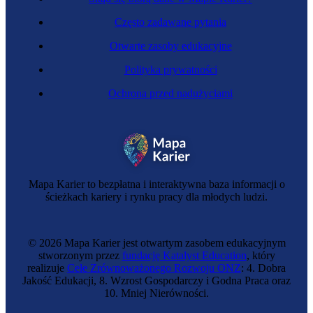
Często zadawane pytania
Otwarte zasoby edukacyjne
Polityka prywatności
Ochrona przed nadużyciami
Chemiczka reaktorowa
Mapa Karier to bezpłatna i interaktywna baza informacji o
ścieżkach kariery i rynku pracy dla młodych ludzi.
© 2026 Mapa Karier jest otwartym zasobem edukacyjnym
stworzonym przez
fundację Katalyst Education
, który
realizuje
Cele Zrównoważonego Rozwoju ONZ
: 4. Dobra
Jakość Edukacji, 8. Wzrost Gospodarczy i Godna Praca oraz
10. Mniej Nierówności.