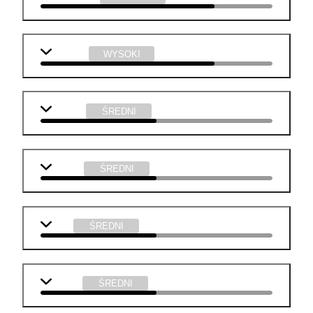
technika
WYSOKI
j. polski
ŚREDNI
biologia
ŚREDNI
WOS
ŚREDNI
chemia
ŚREDNI