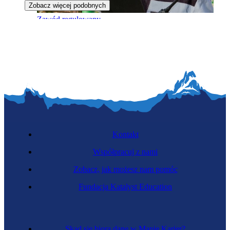
Zobacz więcej podobnych
Zawód regulowany
Inżynierka gazowniczka
Kontakt
Współpracuj z nami
Zobacz, jak możesz nam pomóc
Fundacja Katalyst Education
Fizyczka reaktorowa
Skąd się biorą dane w Mapie Karier?