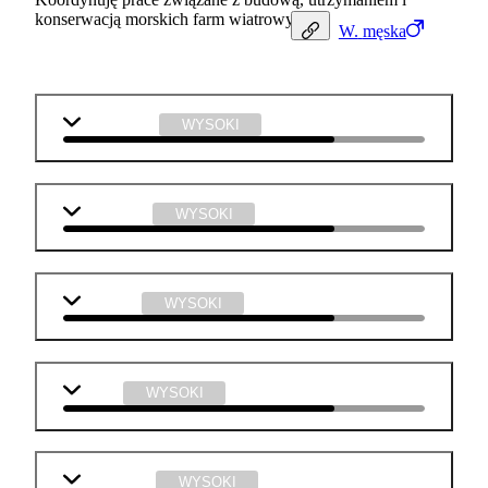
konserwacją morskich farm wiatrowych.
W.
męska
matematyka
WYSOKI
j. angielski
WYSOKI
geografia
WYSOKI
fizyka
WYSOKI
informatyka
WYSOKI