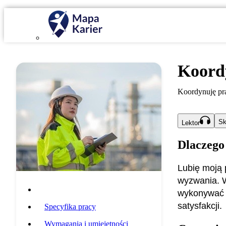
Koord
Koordynuję pr
Sk
Lektor
Dlaczego
Lubię moją 
wyzwania. W
Opis zawodu
wykonywać s
satysfakcji.
Specyfika pracy
Wymagania i umiejętności