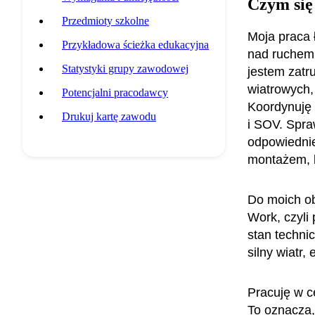
Czym się
Przedmioty szkolne
Moja praca 
Przykładowa ścieżka edukacyjna
nad ruchem 
Statystyki grupy zawodowej
jestem zatr
wiatrowych,
Potencjalni pracodawcy
Koordynuję 
Drukuj kartę zawodu
i SOV. Spra
odpowiednie
montażem, 
Do moich ob
Work, czyli
stan techni
silny wiatr
Pracuję w c
To oznacza,