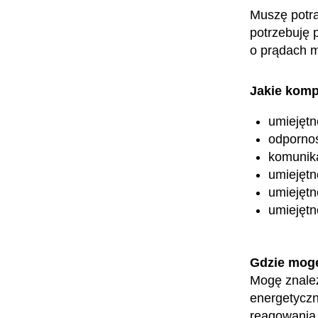
Muszę potra
potrzebuję p
o prądach m
Jakie komp
umiejętn
odpornoś
komunik
umiejętn
umiejętn
umiejętn
Gdzie mog
Mogę znaleź
energetyczn
reagowania