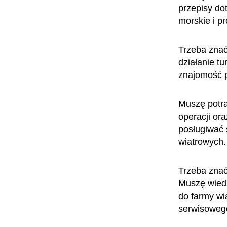
przepisy do
morskie i pr
Trzeba znać
działanie tu
znajomość p
Muszę potra
operacji ora
posługiwać 
wiatrowych.
Trzeba znać
Muszę wiedz
do farmy wia
serwisowego