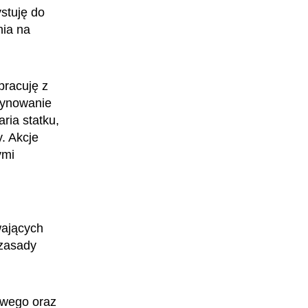
stuję do
nia na
pracuję z
dynowanie
ria statku,
Fizyczka reaktorowa
. Akcje
ymi
wających
 zasady
owego oraz