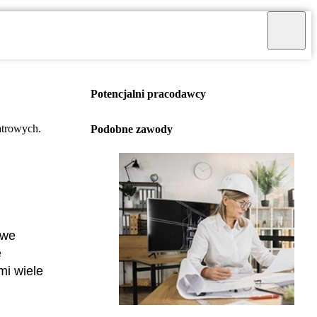
Potencjalni pracodawcy
atrowych.
Podobne zawody
owe
e
mi wiele