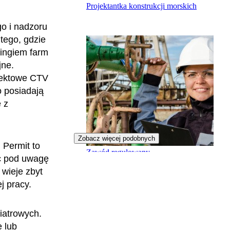
Projektantka konstrukcji morskich
go i nadzoru
tego, gdzie
ringiem farm
jne.
ojektowe CTV
 posiadają
 z
Zobacz więcej podobnych
 Permit to
Zawód regulowany
ąc pod uwagę
Inżynierka gazowniczka
 wieje zbyt
j pracy.
wiatrowych.
e lub