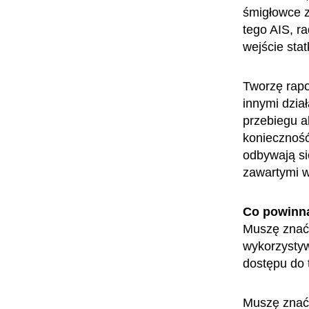
śmigłowce z
tego AIS, r
wejście stat
Tworzę rapo
innymi dzia
przebiegu a
konieczność
odbywają si
zawartymi w
Co powinn
Muszę znać 
wykorzystyw
dostępu do t
Muszę znać 