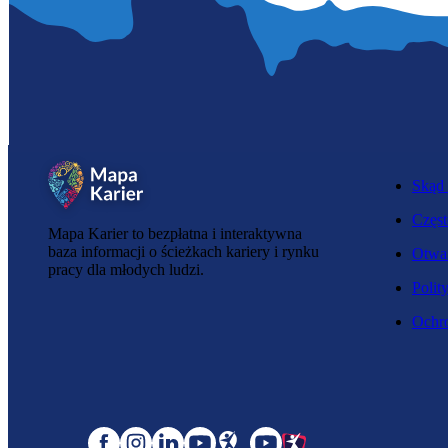
Skąd 
Częst
Mapa Karier to bezpłatna i interaktywna
baza informacji o ścieżkach kariery i rynku
Otwar
pracy dla młodych ludzi.
Polit
Ochro