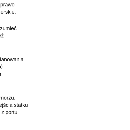
 prawo
Chemiczka reaktorowa
orskie.
ozumieć
eż
planowania
ić
n
 morzu.
Specjalistka pomiarów reaktorowych
jścia statku
 z portu