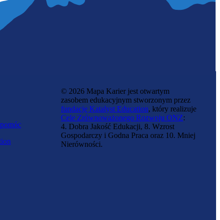
© 2026 Mapa Karier jest otwartym
zasobem edukacyjnym stworzonym przez
fundację Katalyst Education
, który realizuje
Cele Zrównoważonego Rozwoju ONZ
:
 pomóc
4. Dobra Jakość Edukacji, 8. Wzrost
Gospodarczy i Godna Praca oraz 10. Mniej
tion
Nierówności.