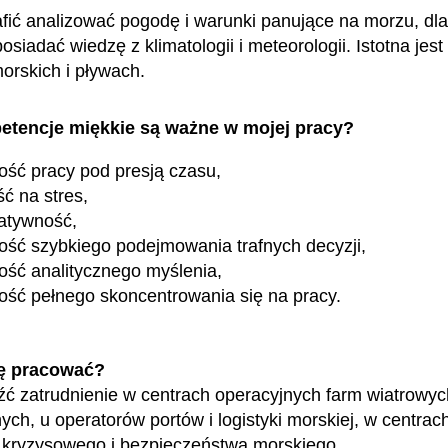
fić analizować pogodę i warunki panujące na morzu, dl
osiadać wiedzę z klimatologii i meteorologii. Istotna jest
orskich i pływach.
etencje miękkie są ważne w mojej pracy?
ość pracy pod presją czasu,
ć na stres,
atywność,
ość szybkiego podejmowania trafnych decyzji,
ość analitycznego myślenia,
ość pełnego skoncentrowania się na pracy.
ę pracować?
ć zatrudnienie w centrach operacyjnych farm wiatrowyc
ych, u operatorów portów i logistyki morskiej, w centrac
 kryzysowego i bezpieczeństwa morskiego.