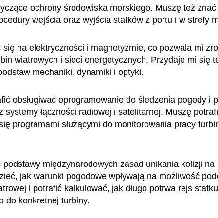
tyczące ochrony środowiska morskiego. Muszę też znać
ocedury wejścia oraz wyjścia statków z portu i w strefy m
 się na elektryczności i magnetyzmie, co pozwala mi zr
rbin wiatrowych i sieci energetycznych. Przydaje mi się t
odstaw mechaniki, dynamiki i optyki.
fić obsługiwać oprogramowanie do śledzenia pogody i 
z systemy łączności radiowej i satelitarnej. Muszę potraf
się programami służącymi do monitorowania pracy turbi
 podstawy międzynarodowych zasad unikania kolizji na
ieć, jak warunki pogodowe wpływają na możliwość pode
trowej i potrafić kalkulować, jak długo potrwa rejs statku
 do konkretnej turbiny.