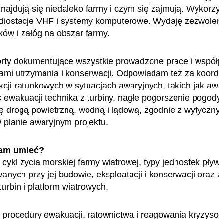
najdują się niedaleko farmy i czym się zajmują. Wykorzy
adiostacje VHF i systemy komputerowe. Wydaję zezwole
ków i załóg na obszar farmy.
rty dokumentujące wszystkie prowadzone prace i współ
łami utrzymania i konserwacji. Odpowiadam też za koor
kcji ratunkowych w sytuacjach awaryjnych, takich jak awa
 ewakuacji technika z turbiny, nagłe pogorszenie pogody
ę drogą powietrzną, wodną i lądową, zgodnie z wytyczn
 planie awaryjnym projektu.
am umieć?
cykl życia morskiej farmy wiatrowej, typy jednostek pły
anych przy jej budowie, eksploatacji i konserwacji oraz
urbin i platform wiatrowych.
procedury ewakuacji, ratownictwa i reagowania kryzys