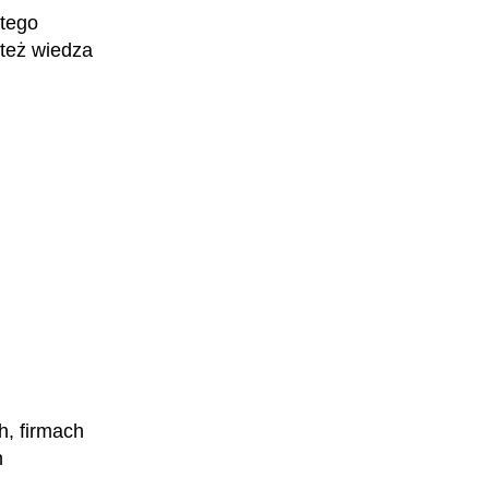
atego
 też wiedza
Inżynierka okrętowa
h, firmach
h