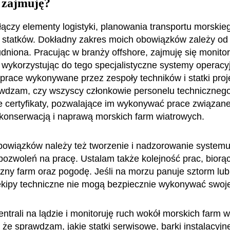
 zajmuję?
łączy elementy logistyki, planowania transportu morskie
statków. Dokładny zakres moich obowiązków zależy od 
udniona. Pracując w branży offshore, zajmuję się monito
 wykorzystując do tego specjalistyczne systemy operacy
prace wykonywane przez zespoły techników i statki pr
wdzam, czy wszyscy członkowie personelu technicznego
 certyfikaty, pozwalające im wykonywać prace związane
konserwacją i naprawą morskich farm wiatrowych.
owiązków należy też tworzenie i nadzorowanie systemu
 pozwoleń na pracę. Ustalam także kolejność prac, bior
czny farm oraz pogodę. Jeśli na morzu panuje sztorm lub
, ekipy techniczne nie mogą bezpiecznie wykonywać swoje
entrali na lądzie i monitoruję ruch wokół morskich farm 
 że sprawdzam, jakie statki serwisowe, barki instalacyjn