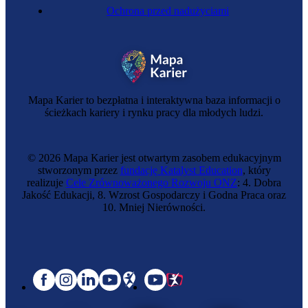
Ochrona przed nadużyciami
Mapa Karier to bezpłatna i interaktywna baza informacji o
ścieżkach kariery i rynku pracy dla młodych ludzi.
© 2026 Mapa Karier jest otwartym zasobem edukacyjnym
stworzonym przez
fundację Katalyst Education
, który
realizuje
Cele Zrównoważonego Rozwoju ONZ
: 4. Dobra
Jakość Edukacji, 8. Wzrost Gospodarczy i Godna Praca oraz
10. Mniej Nierówności.