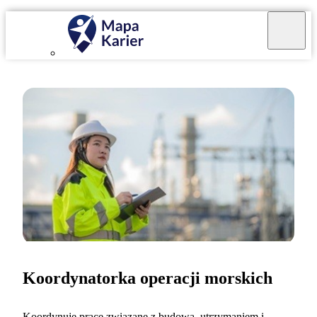
Koordynatorka operacji morskich
Koordynuję prace związane z budową, utrzymaniem i