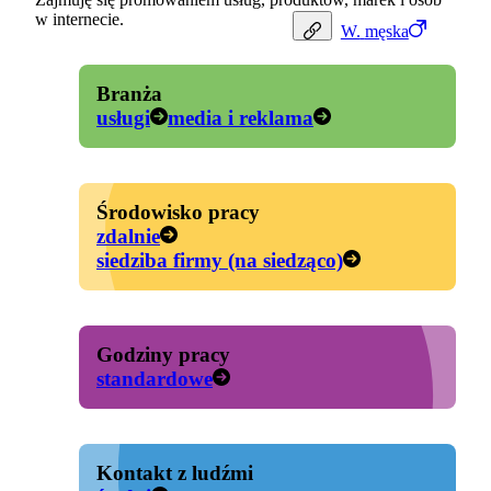
w internecie.
W.
męska
Branża
usługi
media i reklama
Środowisko pracy
zdalnie
siedziba firmy (na siedząco)
Godziny pracy
standardowe
Kontakt z ludźmi