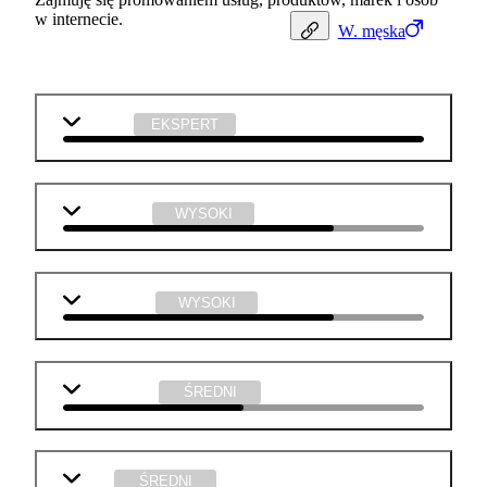
w internecie.
W.
męska
j. polski
EKSPERT
j. angielski
WYSOKI
informatyka
WYSOKI
matematyka
ŚREDNI
WOS
ŚREDNI