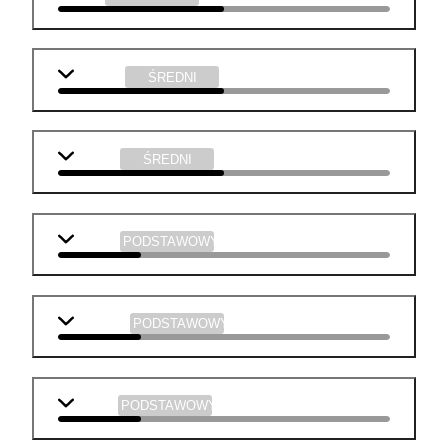
plastyka
ŚREDNI
muzyka
ŚREDNI
biologia
PODSTAWOWY
geografia
PODSTAWOWY
historia
PODSTAWOWY