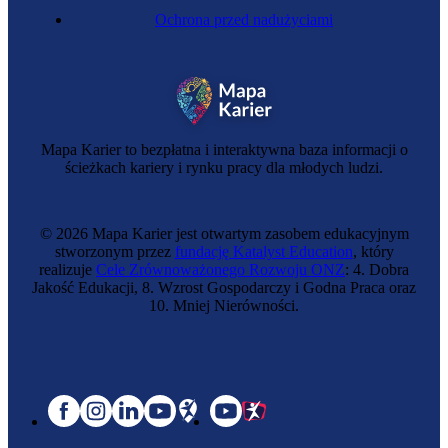
Ochrona przed nadużyciami
Mapa Karier to bezpłatna i interaktywna baza informacji o
ścieżkach kariery i rynku pracy dla młodych ludzi.
© 2026 Mapa Karier jest otwartym zasobem edukacyjnym
stworzonym przez
fundację Katalyst Education
, który
realizuje
Cele Zrównoważonego Rozwoju ONZ
: 4. Dobra
Jakość Edukacji, 8. Wzrost Gospodarczy i Godna Praca oraz
10. Mniej Nierówności.