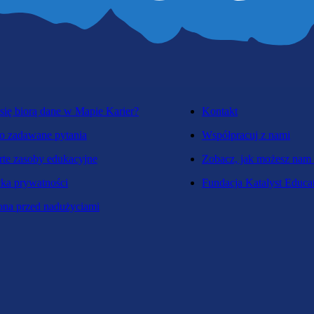
się biorą dane w Mapie Karier?
Kontakt
o zadawane pytania
Współpracuj z nami
te zasoby edukacyjne
Zobacz, jak możesz nam
yka prywatności
Fundacja Katalyst Educa
na przed nadużyciami