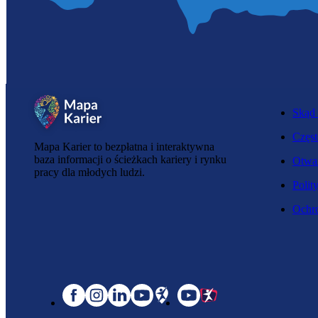
Skąd 
Częst
Mapa Karier to bezpłatna i interaktywna
baza informacji o ścieżkach kariery i rynku
Otwar
pracy dla młodych ludzi.
Polit
Ochro