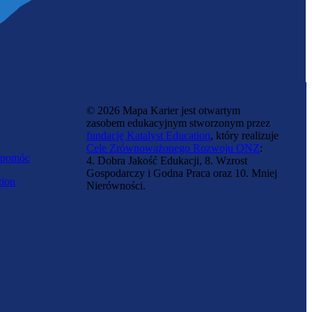
© 2026 Mapa Karier jest otwartym
zasobem edukacyjnym stworzonym przez
fundację Katalyst Education
, który realizuje
Cele Zrównoważonego Rozwoju ONZ
:
 pomóc
4. Dobra Jakość Edukacji, 8. Wzrost
Gospodarczy i Godna Praca oraz 10. Mniej
tion
Nierówności.