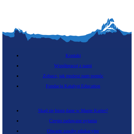
Kontakt
Współpracuj z nami
Zobacz, jak możesz nam pomóc
Fundacja Katalyst Education
Skąd się biorą dane w Mapie Karier?
Często zadawane pytania
Otwarte zasoby edukacyjne