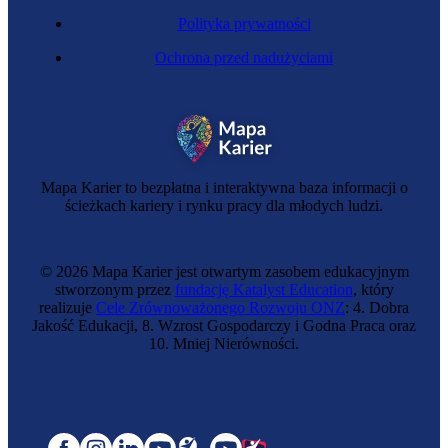
Polityka prywatności
Ochrona przed nadużyciami
Mapa Karier to bezpłatna i interaktywna baza informacji o
ścieżkach kariery i rynku pracy dla młodych ludzi.
© 2026 Mapa Karier jest otwartym zasobem edukacyjnym
stworzonym przez
fundację Katalyst Education
, który
realizuje
Cele Zrównoważonego Rozwoju ONZ
: 4. Dobra
Jakość Edukacji, 8. Wzrost Gospodarczy i Godna Praca oraz
10. Mniej Nierówności.