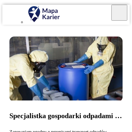
Specjalistka gospodarki odpadami promieniotwórczymi
Zapewniam zgodny z przepisami transport odpadów