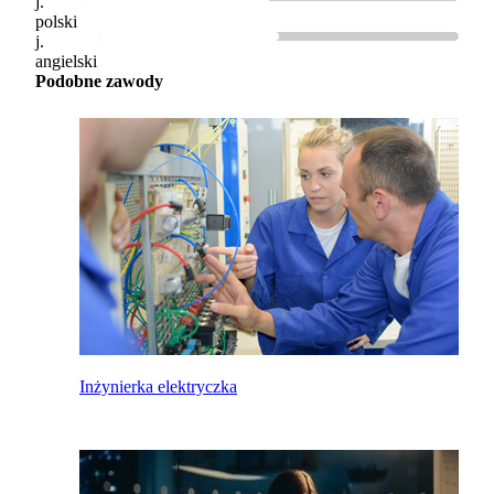
j.
polski
j.
angielski
Podobne zawody
Inżynierka elektryczka