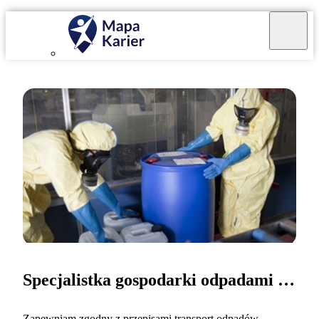
Specjalistka gospodarki odpadami promieniotwórczymi
Zapewniam zgodny z przepisami transport odpadów