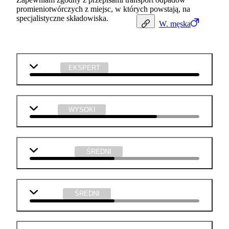
promieniotwórczych z miejsc, w których powstają, na
specjalistyczne składowiska.
W.
męska
chemia
EKSPERT
fizyka
WYSOKI
matematyka
ŚREDNI
j. polski
ŚREDNI