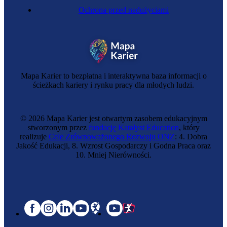
Ochrona przed nadużyciami
Mapa Karier to bezpłatna i interaktywna baza informacji o
ścieżkach kariery i rynku pracy dla młodych ludzi.
© 2026 Mapa Karier jest otwartym zasobem edukacyjnym
stworzonym przez
fundację Katalyst Education
, który
realizuje
Cele Zrównoważonego Rozwoju ONZ
: 4. Dobra
Jakość Edukacji, 8. Wzrost Gospodarczy i Godna Praca oraz
10. Mniej Nierówności.