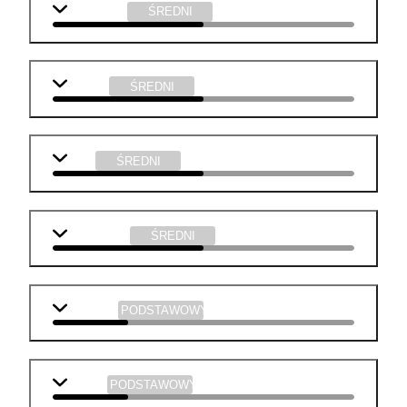
j. angielski
ŚREDNI
biologia
ŚREDNI
WOS
ŚREDNI
informatyka
ŚREDNI
geografia
PODSTAWOWY
historia
PODSTAWOWY