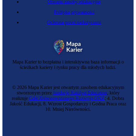
Otwarte zasoby edukacyjne
Polityka prywatności
Ochrona przed nadużyciami
Mapa Karier to bezpłatna i interaktywna baza informacji o
ścieżkach kariery i rynku pracy dla młodych ludzi.
© 2026 Mapa Karier jest otwartym zasobem edukacyjnym
stworzonym przez
fundację Katalyst Education
, który
realizuje
Cele Zrównoważonego Rozwoju ONZ
: 4. Dobra
Jakość Edukacji, 8. Wzrost Gospodarczy i Godna Praca oraz
10. Mniej Nierówności.