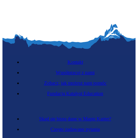
Kontakt
Współpracuj z nami
Zobacz, jak możesz nam pomóc
Fundacja Katalyst Education
Skąd się biorą dane w Mapie Karier?
Często zadawane pytania