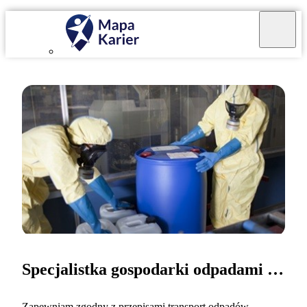
Specjalistka gospodarki odpadami promieniotwórczymi
Zapewniam zgodny z przepisami transport odpadów