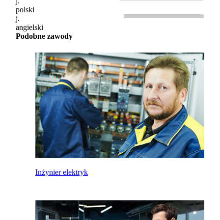
j.
polski
j.
angielski
Podobne zawody
Inżynier elektryk