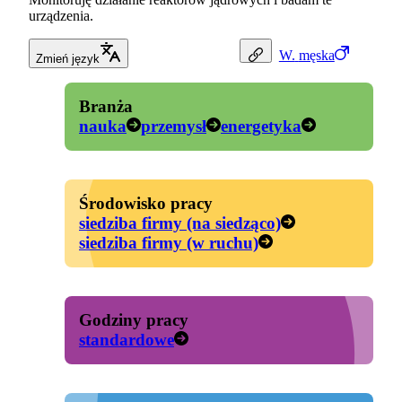
urządzenia.
W.
męska
Zmień język
Branża
nauka
przemysł
energetyka
Środowisko pracy
siedziba firmy (na siedząco)
siedziba firmy (w ruchu)
Godziny pracy
standardowe