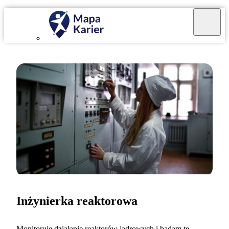
Inżynierka reaktorowa
Monitoruję działanie reaktorów jądrowych i badam te