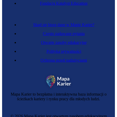
Fundacja Katalyst Education
Biolożka starzenia
Skąd się biorą dane w Mapie Karier?
Często zadawane pytania
Otwarte zasoby edukacyjne
Polityka prywatności
Ochrona przed nadużyciami
Biolożka molekularna
Mapa Karier to bezpłatna i interaktywna baza informacji o
ścieżkach kariery i rynku pracy dla młodych ludzi.
© 2026 Mapa Karier jest otwartym zasobem edukacyjnym