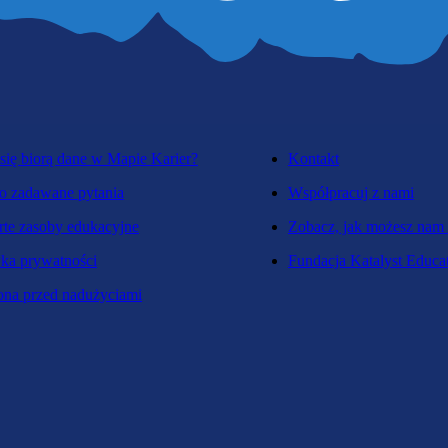
się biorą dane w Mapie Karier?
Kontakt
o zadawane pytania
Współpracuj z nami
te zasoby edukacyjne
Zobacz, jak możesz nam
yka prywatności
Fundacja Katalyst Educa
na przed nadużyciami