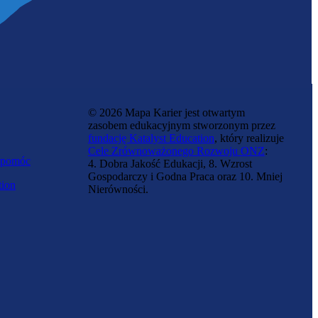
© 2026 Mapa Karier jest otwartym
zasobem edukacyjnym stworzonym przez
fundację Katalyst Education
, który realizuje
Cele Zrównoważonego Rozwoju ONZ
:
 pomóc
4. Dobra Jakość Edukacji, 8. Wzrost
Gospodarczy i Godna Praca oraz 10. Mniej
tion
Nierówności.