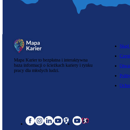
Skąd 
Częst
Mapa Karier to bezpłatna i interaktywna
baza informacji o ścieżkach kariery i rynku
Otwar
pracy dla młodych ludzi.
Polit
Ochro