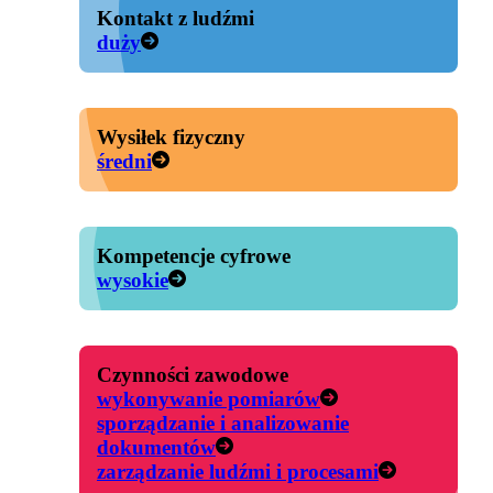
Kontakt z ludźmi
duży
Wysiłek fizyczny
średni
Kompetencje cyfrowe
wysokie
Czynności zawodowe
wykonywanie pomiarów
sporządzanie i analizowanie
dokumentów
zarządzanie ludźmi i procesami