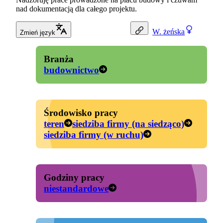
nad dokumentacją dla całego projektu.
W.
żeńska
Zmień język
Branża
budownictwo
Środowisko pracy
teren
siedziba firmy (na siedząco)
siedziba firmy (w ruchu)
Godziny pracy
niestandardowe