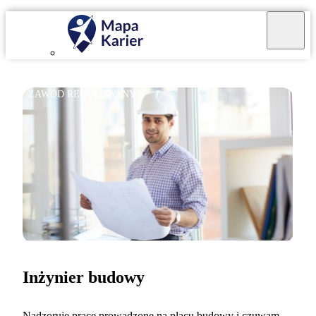
ZAWÓD REGULOWANY
Inżynier budowy
Nadzoruję prace prowadzone na placu budowy i czuwam