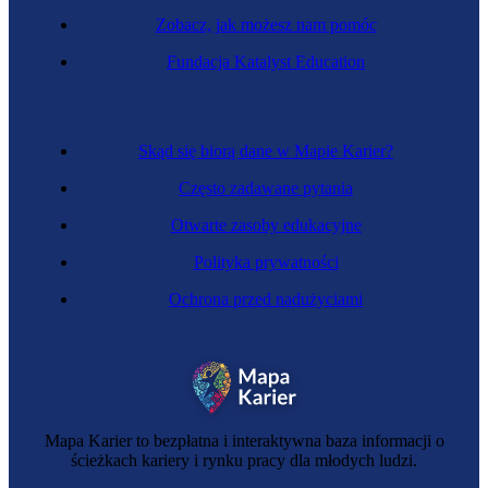
Zobacz, jak możesz nam pomóc
Fundacja Katalyst Education
Zawód regulowany
Inżynier budowy mostów
Skąd się biorą dane w Mapie Karier?
Często zadawane pytania
Otwarte zasoby edukacyjne
Polityka prywatności
Ochrona przed nadużyciami
Zawód regulowany
Mapa Karier to bezpłatna i interaktywna baza informacji o
Inżynier energetyczny
ścieżkach kariery i rynku pracy dla młodych ludzi.