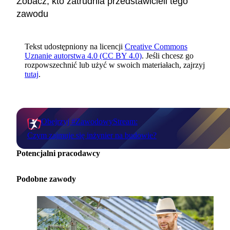
Zobacz, kto zatrudnia przedstawicieli tego
zawodu
Tekst udostępniony na licencji
Creative Commons
Uznanie autorstwa 4.0 (CC BY 4.0)
. Jeśli chcesz go
rozpowszechnić lub użyć w swoich materiałach, zajrzyj
tutaj
.
Obejrzyj #ZawodowyStream:
Czym zajmuje się inżynier na budowie?
Potencjalni pracodawcy
Podobne zawody