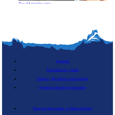
Zawód regulowany
Geodeta
Kontakt
Współpracuj z nami
Zobacz, jak możesz nam pomóc
Fundacja Katalyst Education
Elektromechanik
Skąd się biorą dane w Mapie Karier?