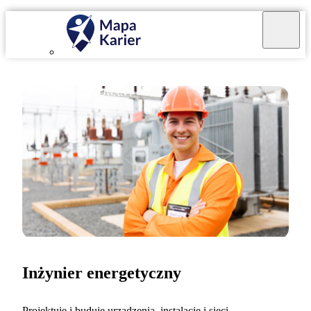
ZAWÓD REGULOWANY
Inżynier energetyczny
Projektuję i buduję urządzenia, instalacje i sieci