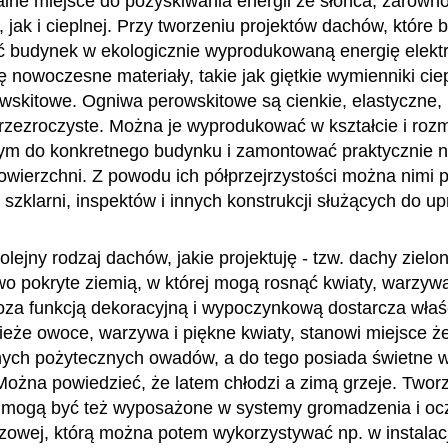
alne miejsce do pozyskiwania energii ze słońca, zarówno
, jak i cieplnej. Przy tworzeniu projektów dachów, które 
 budynek w ekologicznie wyprodukowaną energię elekt
ę nowoczesne materiały, takie jak giętkie wymienniki cie
wskitowe. Ogniwa perowskitowe są cienkie, elastyczne,
łprzezroczyste. Można je wyprodukować w kształcie i roz
m do konkretnego budynku i zamontować praktycznie n
owierzchni. Z powodu ich półprzejrzystości można nimi
szklarni, inspektów i innych konstrukcji służących do up
olejny rodzaj dachów, jakie projektuję - tzw. dachy zielo
wo pokryte ziemią, w której mogą rosnąć kwiaty, warzywa 
oza funkcją dekoracyjną i wypoczynkową dostarcza właś
eże owoce, warzywa i piękne kwiaty, stanowi miejsce ż
nnych pożytecznych owadów, a do tego posiada świetne 
 Można powiedzieć, że latem chłodzi a zimą grzeje. Two
 mogą być też wyposażone w systemy gromadzenia i oc
owej, którą można potem wykorzystywać np. w instala