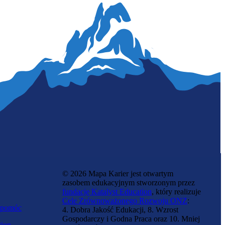
© 2026 Mapa Karier jest otwartym
zasobem edukacyjnym stworzonym przez
fundację Katalyst Education
, który realizuje
Cele Zrównoważonego Rozwoju ONZ
:
 pomóc
4. Dobra Jakość Edukacji, 8. Wzrost
Gospodarczy i Godna Praca oraz 10. Mniej
tion