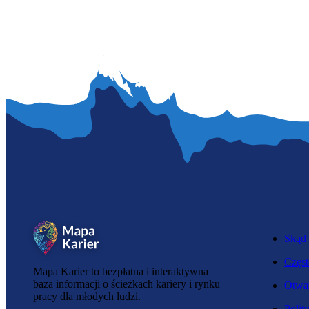
Skąd 
Częst
Mapa Karier to bezpłatna i interaktywna
baza informacji o ścieżkach kariery i rynku
Otwar
pracy dla młodych ludzi.
Polit