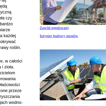
 tej
będą
ryczną
pła czy
 bardzo
Zawód regulowany
miarze
a każdej
Inżynier budowy mostów
 pokrywać
rawy roślin.
ne, w całości
i zioła.
cicielom
erowania
właściwości
rzone przeze
zyszczania
cjach wodno-