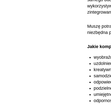
wykorzystyw
zintegrowa
Muszę potra
niezbędna 
Jakie komp
wyobraźn
uzdolnie
kreatyw
samodzi
odpowied
podzieln
umiejętn
odpornoś