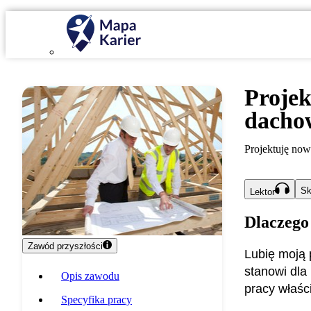
Projek
dacho
Projektuję now
Sk
Lektor
Dlaczego
Zawód przyszłości
Lubię moją p
stanowi dla
Opis zawodu
pracy właśc
Specyfika pracy