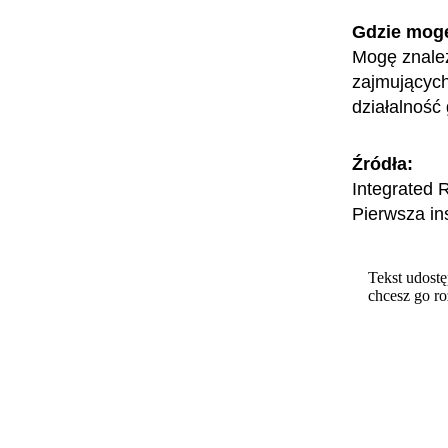
Gdzie mog
Mogę znaleź
zajmującyc
działalność
Źródła:
Integrated 
Pierwsza in
Tekst udostę
chcesz go r