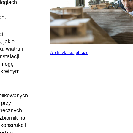
ogiach i
ch.
ci
 jakie
, wiatru i
Architekt krajobrazu
stalacji
k mogę
nkretnym
plikowanych
 przy
onecznych,
zbiornik na
konstrukcji
będzie