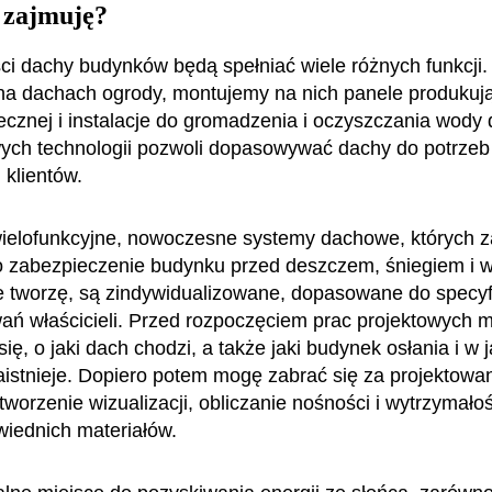
 zajmuję?
ci dachy budynków będą spełniać wiele różnych funkcji. 
a dachach ogrody, montujemy na nich panele produkują
necznej i instalacje do gromadzenia i oczyszczania wody
ych technologii pozwoli dopasowywać dachy do potrzeb
 klientów.
wielofunkcyjne, nowoczesne systemy dachowe, których 
lko zabezpieczenie budynku przed deszczem, śniegiem i w
e tworzę, są zindywidualizowane, dopasowane do specyf
wań właścicieli. Przed rozpoczęciem prac projektowych 
ię, o jaki dach chodzi, a także jaki budynek osłania i w 
aistnieje. Dopiero potem mogę zabrać się za projektowa
 tworzenie wizualizacji, obliczanie nośności i wytrzymałoś
iednich materiałów.