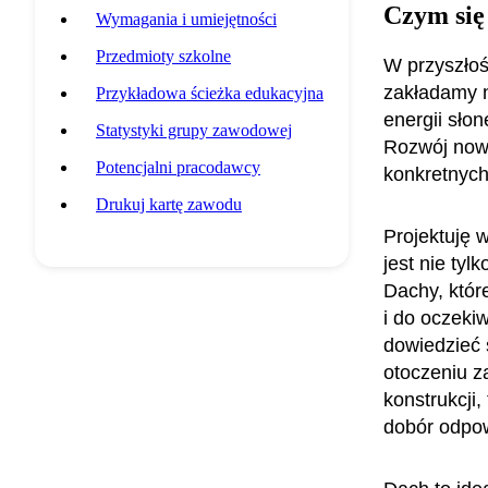
Czym się
Wymagania i umiejętności
Przedmioty szkolne
W przyszłoś
zakładamy n
Przykładowa ścieżka edukacyjna
energii sło
Statystyki grupy zawodowej
Rozwój now
Potencjalni pracodawcy
konkretnych
Drukuj kartę zawodu
Projektuję 
jest nie ty
Dachy, któr
i do oczeki
dowiedzieć s
otoczeniu z
konstrukcji,
dobór odpow