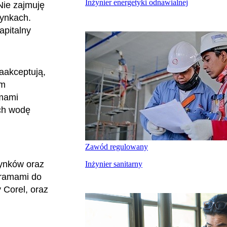
Inżynier energetyki odnawialnej
Nie zajmuję
dynkach.
apitalny
zaakceptują,
rm
rmami
ych wodę
Zawód regulowany
ynków oraz
Inżynier sanitarny
gramami do
 Corel, oraz