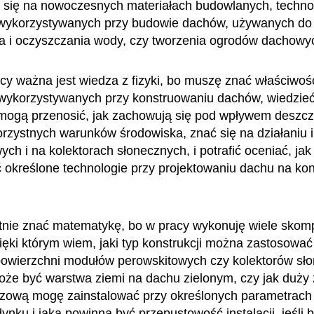
się na nowoczesnych materiałach budowlanych, technol
wykorzystywanych przy budowie dachów, używanych do
 i oczyszczania wody, czy tworzenia ogrodów dachowy
cy ważna jest wiedza z fizyki, bo muszę znać właściwoś
wykorzystywanych przy konstruowaniu dachów, wiedzieć,
mogą przenosić, jak zachowują się pod wpływem deszczu
orzystnych warunków środowiska, znać się na działaniu in
ych i na kolektorach słonecznych, i potrafić oceniać, ja
 określone technologie przy projektowaniu dachu na ko
tnie znać matematykę, bo w pracy wykonuję wiele skom
zięki którym wiem, jaki typ konstrukcji można zastosować
powierzchni modułów perowskitowych czy kolektorów sł
oże być warstwa ziemi na dachu zielonym, czy jak duży 
ową mogę zainstalować przy określonych parametrach 
nku i jaka powinna być przepustowość instalacji, jeśli 