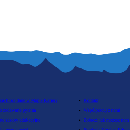
się biorą dane w Mapie Karier?
Kontakt
o zadawane pytania
Współpracuj z nami
te zasoby edukacyjne
Zobacz, jak możesz nam
yka prywatności
Fundacja Katalyst Educa