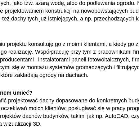
nych, jako tzw. szarą wodę, albo do podlewania ogrodu. 
ie projektowaniem konstrukcji na nowopowstających bu
 też dachy tych już istniejących, a np. przechodzących k
iu projektu konsultuję go z moimi klientami, a kiedy go 
ego realizację. Współpracuję przy tym z pracownikami fi
producentami i instalatorami paneli fotowoltaicznych, fi
ącymi się w montażu systemów gromadzących i filtrując
, które zakładają ogrody na dachach.
enem umieć?
afić projektować dachy dopasowane do konkretnych bud
i oczekiwań moich klientów; posługiwać się w pracy pro
rojektów dachów budynków, takimi jak np. AutoCAD, czy
 wizualizacji 3D.