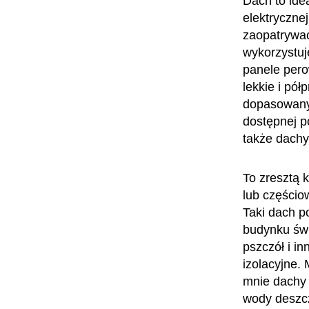
Dach to ide
elektrycznej
zaopatrywać
wykorzystuj
panele pero
lekkie i pó
dopasowany
dostępnej p
także dachy 
To zresztą k
lub częścio
Taki dach p
budynku świ
pszczół i i
izolacyjne.
mnie dachy
wody deszcz