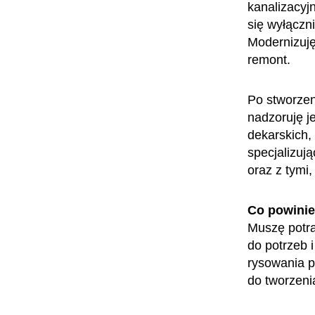
kanalizacyj
się wyłączn
Modernizuję
remont.
Po stworzen
nadzoruję j
dekarskich, 
specjalizuj
oraz z tymi
Co powini
Muszę potr
do potrzeb 
rysowania p
do tworzenia