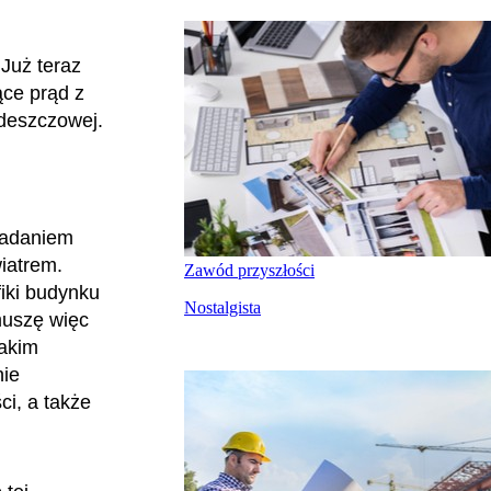
Już teraz
ce prąd z
 deszczowej.
zadaniem
iatrem.
Zawód przyszłości
iki budynku
Nostalgista
muszę więc
jakim
nie
ci, a także