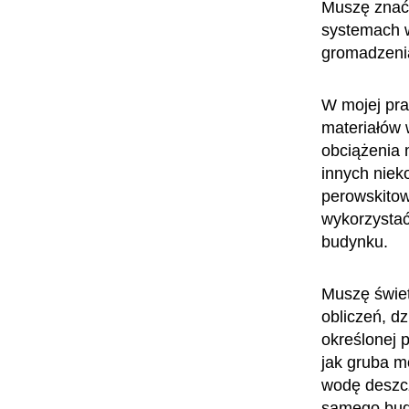
Muszę znać 
systemach 
gromadzenia
W mojej pra
materiałów 
obciążenia 
innych niek
perowskitow
wykorzystać
budynku.
Muszę świe
obliczeń, d
określonej 
jak gruba m
wodę deszcz
samego budy