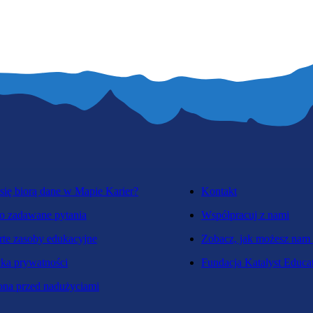
się biorą dane w Mapie Karier?
Kontakt
o zadawane pytania
Współpracuj z nami
te zasoby edukacyjne
Zobacz, jak możesz nam
yka prywatności
Fundacja Katalyst Educa
na przed nadużyciami