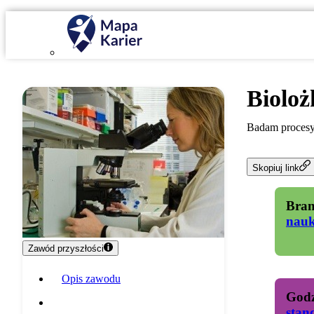
Bioloż
Badam procesy 
Skopiuj link
Bran
nau
Zawód przyszłości
Opis zawodu
Godz
Specyfika pracy
stan