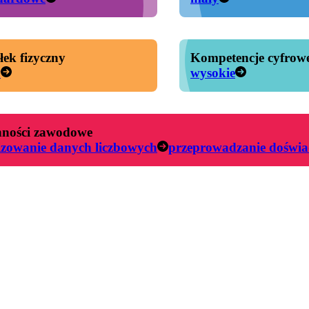
łek fizyczny
Kompetencje cyfrow
y
wysokie
ności zawodowe
izowanie danych liczbowych
przeprowadzanie doświa