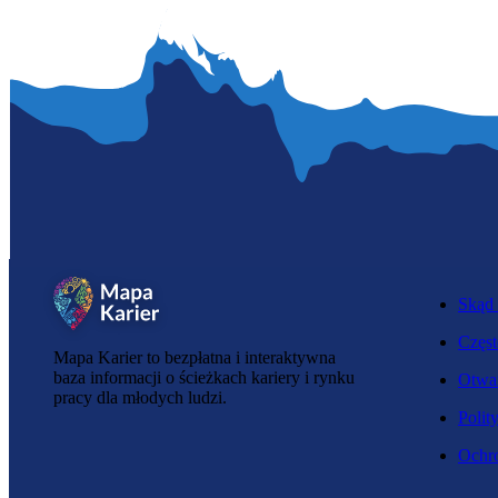
Skąd 
Częst
Mapa Karier to bezpłatna i interaktywna
baza informacji o ścieżkach kariery i rynku
Otwar
pracy dla młodych ludzi.
Polit
Ochro