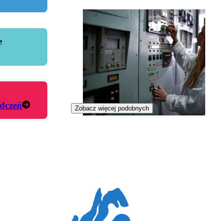
e
dczeń
Zobacz więcej podobnych
Inżynierka reaktorowa