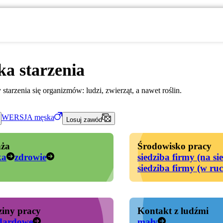
ka starzenia
starzenia się organizmów: ludzi, zwierząt, a nawet roślin.
WERSJA
męska
Losuj zawód
ża
Środowisko pracy
ka
zdrowie
siedziba firmy (na si
siedziba firmy (w ru
iny pracy
Kontakt z ludźmi
dardowe
mały