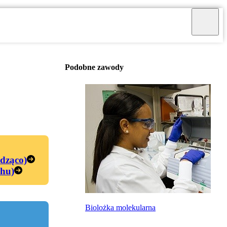
Podobne zawody
edząco)
chu)
Biolożka molekularna