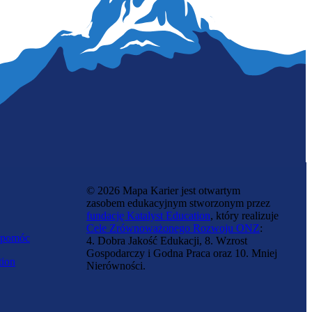
Mikrobiolożka
© 2026 Mapa Karier jest otwartym
zasobem edukacyjnym stworzonym przez
fundację Katalyst Education
, który realizuje
Cele Zrównoważonego Rozwoju ONZ
:
 pomóc
4. Dobra Jakość Edukacji, 8. Wzrost
Gospodarczy i Godna Praca oraz 10. Mniej
tion
Nierówności.
Biolożka