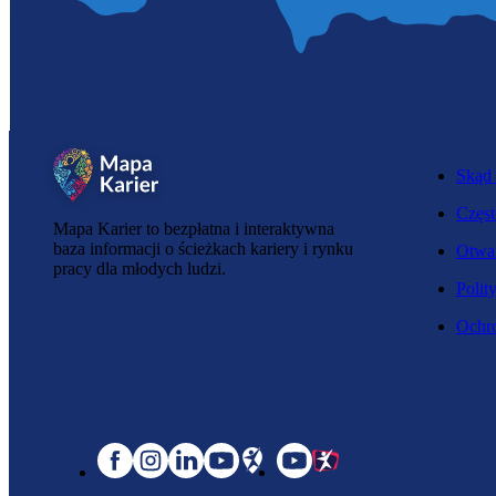
Skąd 
Częst
Mapa Karier to bezpłatna i interaktywna
baza informacji o ścieżkach kariery i rynku
Otwar
pracy dla młodych ludzi.
Polit
Ochro