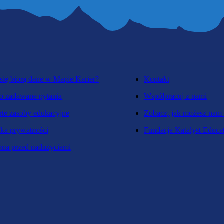
się biorą dane w Mapie Karier?
Kontakt
o zadawane pytania
Współpracuj z nami
te zasoby edukacyjne
Zobacz, jak możesz nam
yka prywatności
Fundacja Katalyst Educa
na przed nadużyciami