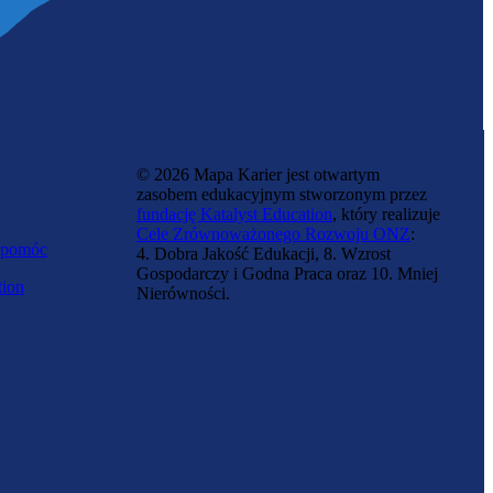
© 2026 Mapa Karier jest otwartym
zasobem edukacyjnym stworzonym przez
fundację Katalyst Education
, który realizuje
Cele Zrównoważonego Rozwoju ONZ
:
 pomóc
4. Dobra Jakość Edukacji, 8. Wzrost
Gospodarczy i Godna Praca oraz 10. Mniej
tion
Nierówności.