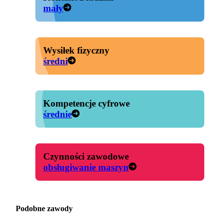
mały
Wysiłek fizyczny
średni
Kompetencje cyfrowe
średnie
Czynności zawodowe
obsługiwanie maszyn
Podobne zawody