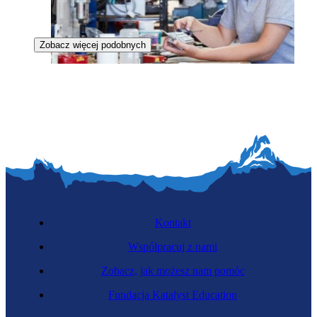
Zobacz więcej podobnych
Zawód przyszłości
Inżynierka nanomedycyny
Kontakt
Współpracuj z nami
Zobacz, jak możesz nam pomóc
Fundacja Katalyst Education
Perfuzjonistka