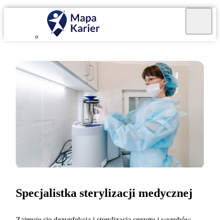
Specjalistka sterylizacji medycznej
Zajmuję się dezynfekcją i sterylizacją sprzętu i wyrobów