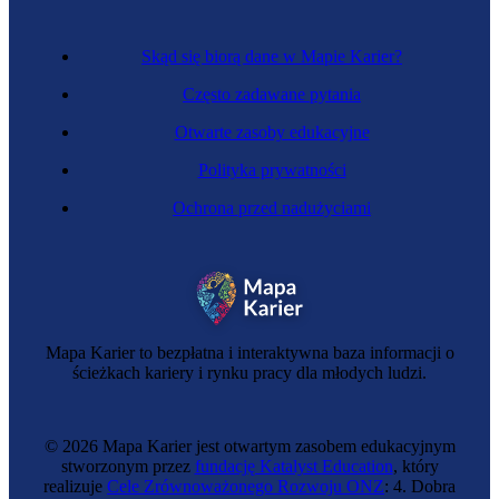
Skąd się biorą dane w Mapie Karier?
Często zadawane pytania
Otwarte zasoby edukacyjne
Polityka prywatności
Ochrona przed nadużyciami
Specjalistka kopalin stałych
Mapa Karier to bezpłatna i interaktywna baza informacji o
ścieżkach kariery i rynku pracy dla młodych ludzi.
© 2026 Mapa Karier jest otwartym zasobem edukacyjnym
stworzonym przez
fundację Katalyst Education
, który
realizuje
Cele Zrównoważonego Rozwoju ONZ
: 4. Dobra