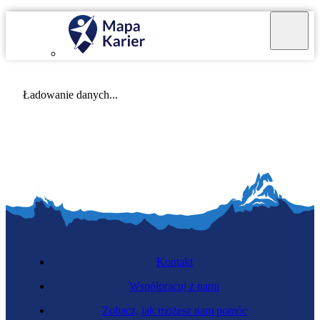
Mapa Karier v 4.0.0
Ładowanie danych...
Kontakt
Współpracuj z nami
Zobacz, jak możesz nam pomóc