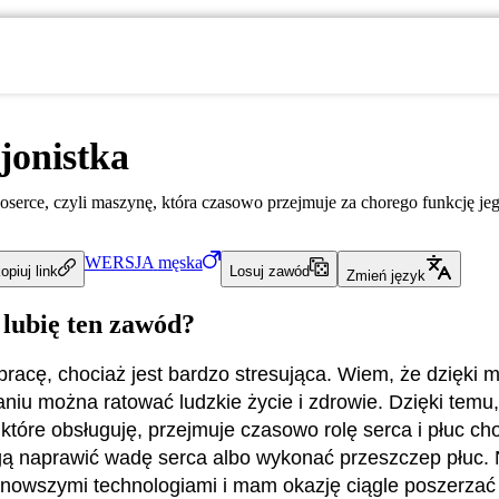
jonistka
oserce, czyli maszynę, która czasowo przejmuje za chorego funkcję jego
WERSJA
męska
opiuj link
Losuj zawód
Zmień język
 lubię ten zawód?
pracę, chociaż jest bardzo stresująca. Wiem, że dzięki
iu można ratować ludzkie życie i zdrowie. Dzięki temu,
 które obsługuję, przejmuje czasowo rolę serca i płuc ch
ą naprawić wadę serca albo wykonać przeszczep płuc. 
jnowszymi technologiami i mam okazję ciągle poszerzać