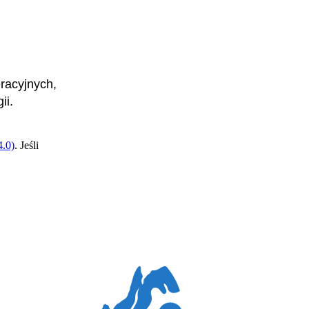
eracyjnych,
ii.
.0)
. Jeśli