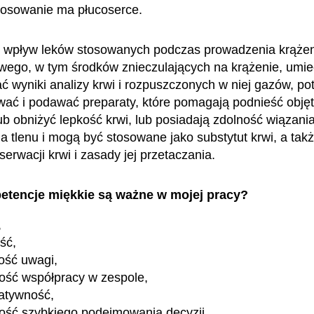
tosowanie ma płucoserce.
 wpływ leków stosowanych podczas prowadzenia krąże
wego, w tym środków znieczulających na krążenie, umie
ć wyniki analizy krwi i rozpuszczonych w niej gazów, pot
ać i podawać preparaty, które pomagają podnieść obję
ub obniżyć lepkość krwi, lub posiadają zdolność wiązania
a tlenu i mogą być stosowane jako substytut krwi, a tak
serwacji krwi i zasady jej przetaczania.
etencje miękkie są ważne w mojej pracy?
,
ość,
ość uwagi,
ość współpracy w zespole,
atywność,
ość szybkiego podejmowania decyzji,