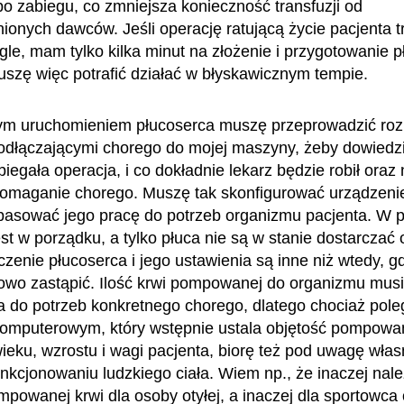
po zabiegu, co zmniejsza konieczność transfuzji od
ionych dawców. Jeśli operację ratującą życie pacjenta t
le, mam tylko kilka minut na złożenie i przygotowanie 
uszę więc potrafić działać w błyskawicznym tempie.
ym uruchomieniem płucoserca muszę przeprowadzić ro
odłączającymi chorego do mojej maszyny, żeby dowiedzie
iegała operacja, i co dokładnie lekarz będzie robił oraz 
omaganie chorego. Muszę tak skonfigurować urządzenie
opasować jego pracę do potrzeb organizmu pacjenta. W 
est w porządku, a tylko płuca nie są w stanie dostarczać
czenie płucoserca i jego ustawienia są inne niż wtedy, g
owo zastąpić. Ilość krwi pompowanej do organizmu musi
do potrzeb konkretnego chorego, dlatego chociaż pol
omputerowym, który wstępnie ustala objętość pompowan
ieku, wzrostu i wagi pacjenta, biorę też pod uwagę wła
unkcjonowaniu ludzkiego ciała. Wiem np., że inaczej nale
mpowanej krwi dla osoby otyłej, a inaczej dla sportowca 