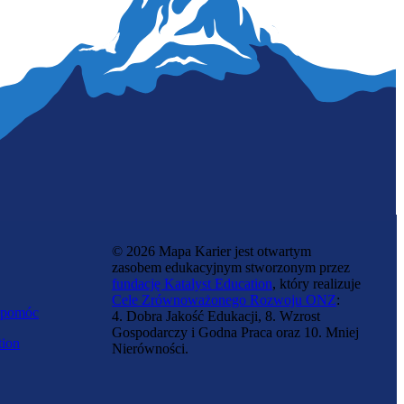
© 2026 Mapa Karier jest otwartym
zasobem edukacyjnym stworzonym przez
fundację Katalyst Education
, który realizuje
Cele Zrównoważonego Rozwoju ONZ
:
 pomóc
4. Dobra Jakość Edukacji, 8. Wzrost
Gospodarczy i Godna Praca oraz 10. Mniej
tion
Nierówności.