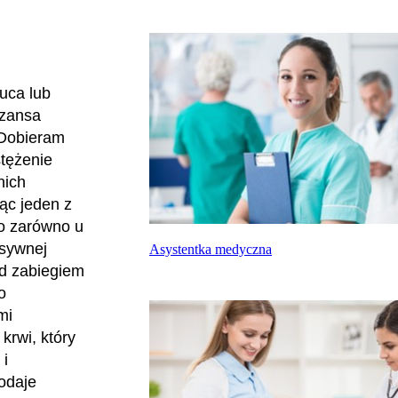
uca lub
 szansa
 Dobieram
stężenie
nich
ąc jeden z
go zarówno u
nsywnej
Asystentka medyczna
ed zabiegiem
o
mi
krwi, który
 i
odaje