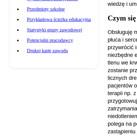
wiedzę i um
Przedmioty szkolne
Czym się
Przykładowa ścieżka edukacyjna
Statystyki grupy zawodowej
Obsługuję m
płuca i serc
Potencjalni pracodawcy
przywrócić 
Drukuj kartę zawodu
niezbędne e
tlenu we krw
zostanie pr
licznych dr
pacjentów o
terapii np.
przygotowuję
zatrzymania
niedotlenien
polega na p
zastąpieniu