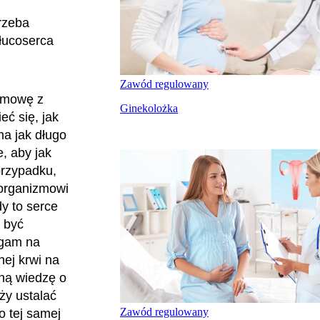
rzeba
płucoserca
Zawód regulowany
zmowę z
Ginekolożka
ć się, jak
na jak długo
, aby jak
przypadku,
 organizmowi
dy to serce
 być
egam na
ej krwi na
sną wiedzę o
ży ustalać
Zawód regulowany
o tej samej