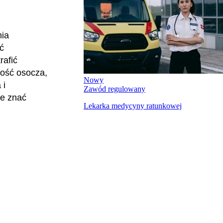
nia
ć
rafić
tość osocza,
Nowy
 i
Zawód regulowany
że znać
Lekarka medycyny ratunkowej