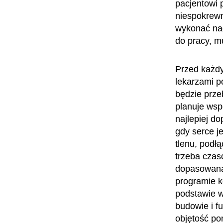
pacjentowi 
niespokrewn
wykonać nag
do pracy, m
Przed każd
lekarzami p
będzie przeb
planuje wsp
najlepiej d
gdy serce j
tlenu, podłą
trzeba czas
dopasowana 
programie k
podstawie w
budowie i f
objętość po