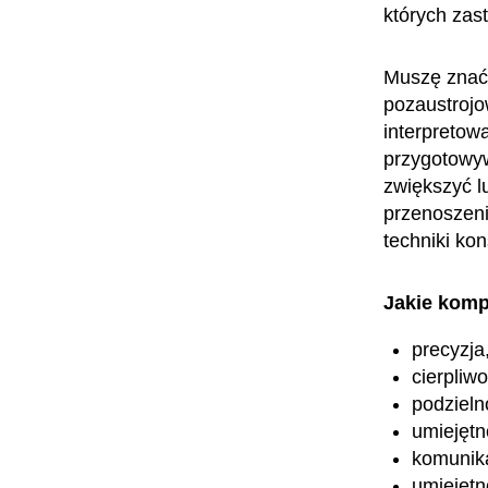
których zas
Muszę znać
pozaustrojo
interpretowa
przygotowyw
zwiększyć l
przenoszeni
techniki kon
Jakie komp
precyzja
cierpliw
podzieln
umiejętn
komunik
umiejętn