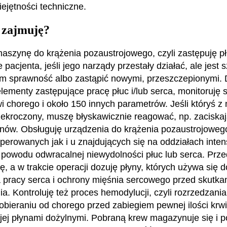
iejętności techniczne.
 zajmuję?
aszynę do krążenia pozaustrojowego, czyli zastępuję pł
e pacjenta, jeśli jego narządy przestały działać, ale jest
im sprawność albo zastąpić nowymi, przeszczepionymi.
lementy zastępujące pracę płuc i/lub serca, monitoruję 
i chorego i około 150 innych parametrów. Jeśli któryś z 
zekroczony, muszę błyskawicznie reagować, np. zaciskaj
enów. Obsługuję urządzenia do krążenia pozaustrojowe
perowanych jak i u znajdujących się na oddziałach inte
 z powodu odwracalnej niewydolności płuc lub serca. Prz
, a w trakcie operacji dozuję płyny, których używa się d
 pracy serca i ochrony mięśnia sercowego przed skutka
ia. Kontroluję też proces hemodylucji, czyli rozrzedzania 
obieraniu od chorego przed zabiegiem pewnej ilości krwi
 jej płynami dożylnymi. Pobraną krew magazynuje się i p