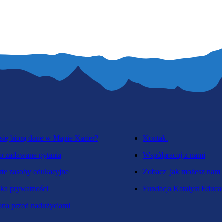
się biorą dane w Mapie Karier?
Kontakt
o zadawane pytania
Współpracuj z nami
te zasoby edukacyjne
Zobacz, jak możesz nam
yka prywatności
Fundacja Katalyst Educa
na przed nadużyciami