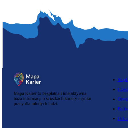
Skąd 
Częst
Mapa Karier to bezpłatna i interaktywna
baza informacji o ścieżkach kariery i rynku
Otwar
pracy dla młodych ludzi.
Polit
Ochro