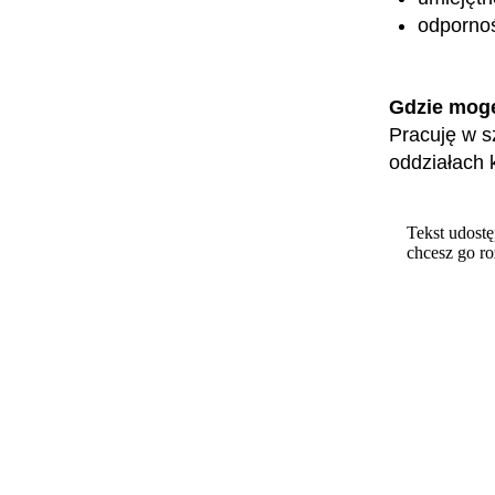
odpornoś
Gdzie mog
Pracuję w s
oddziałach k
Tekst udostę
chcesz go r