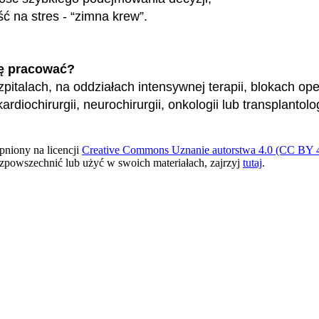
ć na stres - “zimna krew”.
ę pracować?
zpitalach, na oddziałach intensywnej terapii, blokach op
ardiochirurgii, neurochirurgii, onkologii lub transplantolog
pniony na licencji
Creative Commons Uznanie autorstwa 4.0 (CC BY 4
ozpowszechnić lub użyć w swoich materiałach, zajrzyj
tutaj
.