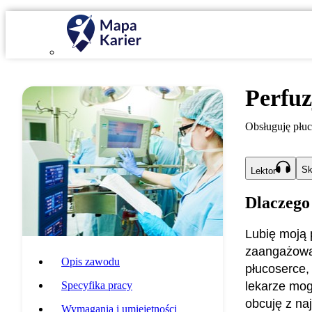
Perfuz
Obsługuję płuc
Sk
Lektor
Dlaczego
Lubię moją 
zaangażowan
Opis zawodu
płucoserce,
Specyfika pracy
lekarze mog
obcuję z na
Wymagania i umiejętności