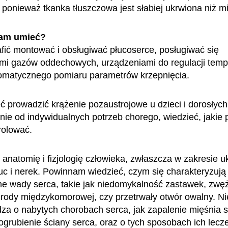
, ponieważ tkanka tłuszczowa jest słabiej ukrwiona niż m
am umieć?
fić montować i obsługiwać płucoserce, posługiwać się
mi gazów oddechowych, urządzeniami do regulacji tempe
omatycznego pomiaru parametrów krzepnięcia.
 prowadzić krążenie pozaustrojowe u dzieci i dorosłych
żnie od indywidualnych potrzeb chorego, wiedzieć, jakie
rolować.
anatomię i fizjologię człowieka, zwłaszcza w zakresie u
łuc i nerek. Powinnam wiedzieć, czym się charakteryzują
e wady serca, takie jak niedomykalność zastawek, zwęż
grody międzykomorowej, czy przetrwały otwór owalny. N
edza o nabytych chorobach serca, jak zapalenie mięśnia
ogrubienie ściany serca, oraz o tych sposobach ich lecz