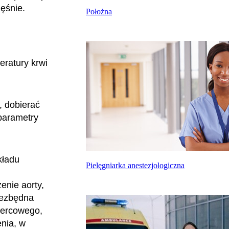
ięśnie.
Położna
ratury krwi
, dobierać
 parametry
kładu
Pielęgniarka anestezjologiczna
enie aorty,
iezbędna
 sercowego,
enia, w