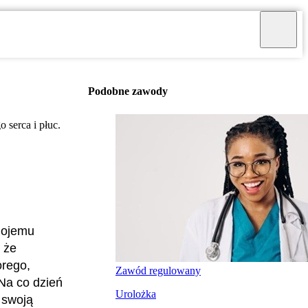
Podobne zawody
 serca i płuc.
 mojemu
 że
orego,
Zawód regulowany
Na co dzień
Urolożka
 swoją