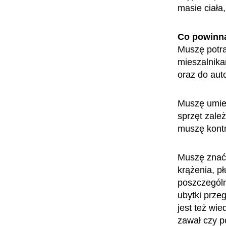
masie ciała
Co powinn
Muszę potra
mieszalnika
oraz do aut
Muszę umieć
sprzęt zale
muszę kont
Muszę znać 
krążenia, p
poszczególn
ubytki prze
jest też wi
zawał czy p