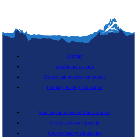
Kontakt
Współpracuj z nami
Zobacz, jak możesz nam pomóc
Fundacja Katalyst Education
Skąd się biorą dane w Mapie Karier?
Często zadawane pytania
Otwarte zasoby edukacyjne