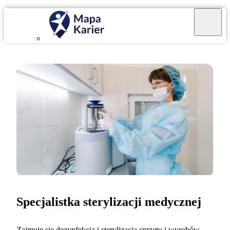
Specjalistka sterylizacji medycznej
Zajmuję się dezynfekcją i sterylizacją sprzętu i wyrobów