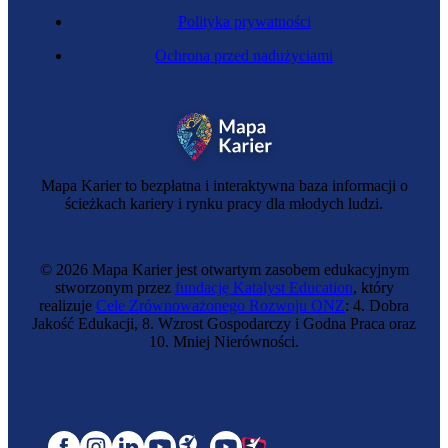
Polityka prywatności
Ochrona przed nadużyciami
Mapa Karier to bezpłatna i interaktywna baza informacji o
ścieżkach kariery i rynku pracy dla młodych ludzi.
© 2026 Mapa Karier jest otwartym zasobem edukacyjnym
stworzonym przez
fundację Katalyst Education
, który
realizuje
Cele Zrównoważonego Rozwoju ONZ
: 4. Dobra
Jakość Edukacji, 8. Wzrost Gospodarczy i Godna Praca oraz
10. Mniej Nierówności.