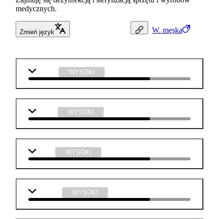
medycznych.
W.
męska
Zmień język
biologia
WYSOKI
chemia
WYSOKI
fizyka
WYSOKI
technika
WYSOKI