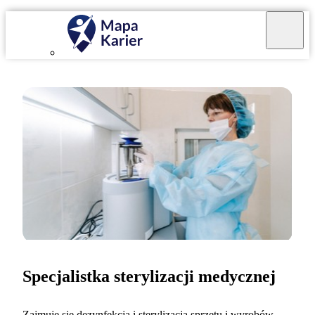
Specjalistka sterylizacji medycznej
Zajmuję się dezynfekcją i sterylizacją sprzętu i wyrobów