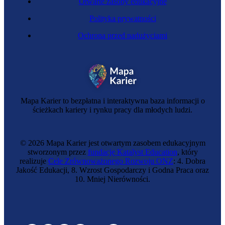
Otwarte zasoby edukacyjne
Polityka prywatności
Ochrona przed nadużyciami
Mapa Karier to bezpłatna i interaktywna baza informacji o
ścieżkach kariery i rynku pracy dla młodych ludzi.
© 2026 Mapa Karier jest otwartym zasobem edukacyjnym
stworzonym przez
fundację Katalyst Education
, który
realizuje
Cele Zrównoważonego Rozwoju ONZ
: 4. Dobra
Jakość Edukacji, 8. Wzrost Gospodarczy i Godna Praca oraz
10. Mniej Nierówności.