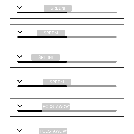
matematyka
ŚREDNI
j. polski
ŚREDNI
WOS
ŚREDNI
informatyka
ŚREDNI
j. angielski
PODSTAWOWY
geografia
PODSTAWOWY