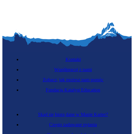
Kontakt
Współpracuj z nami
Zobacz, jak możesz nam pomóc
Fundacja Katalyst Education
Skąd się biorą dane w Mapie Karier?
Często zadawane pytania