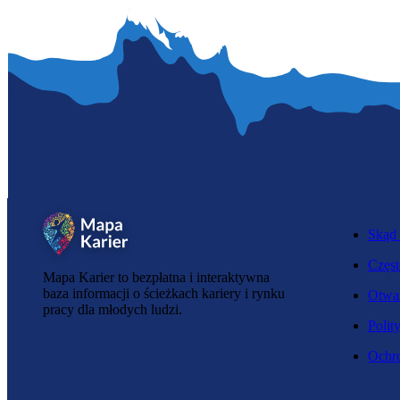
Skąd 
Częst
Mapa Karier to bezpłatna i interaktywna
baza informacji o ścieżkach kariery i rynku
Otwar
pracy dla młodych ludzi.
Polit
Ochro