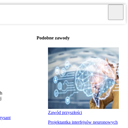
Podobne zawody
ch
j
Zawód przyszłości
rysant
Projektantka interfejsów neuronowych