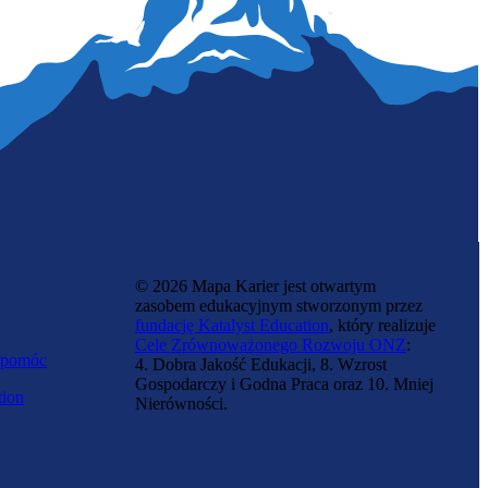
Programistka blockchain
© 2026 Mapa Karier jest otwartym
zasobem edukacyjnym stworzonym przez
fundację Katalyst Education
, który realizuje
Cele Zrównoważonego Rozwoju ONZ
:
 pomóc
4. Dobra Jakość Edukacji, 8. Wzrost
Gospodarczy i Godna Praca oraz 10. Mniej
tion
Nierówności.
Zawód przyszłości