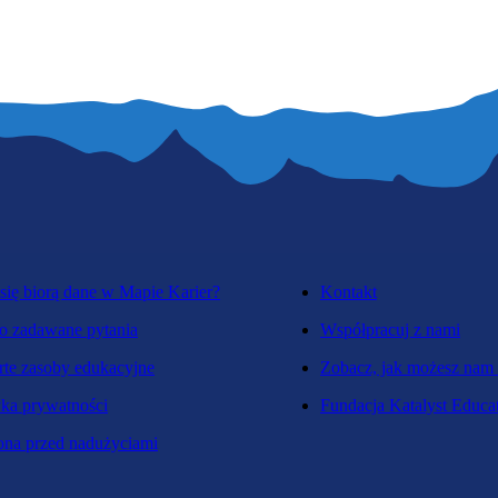
się biorą dane w Mapie Karier?
Kontakt
o zadawane pytania
Współpracuj z nami
te zasoby edukacyjne
Zobacz, jak możesz nam
yka prywatności
Fundacja Katalyst Educa
na przed nadużyciami