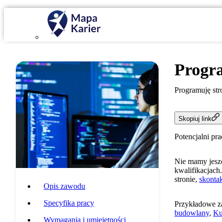
Progr
Programuję str
Skopiuj link
Potencjalni pr
Nie mamy jeszc
kwalifikacjach.
stronie,
skontak
Opis zawodu
Specyfika pracy
Przykładowe z
budowlany
,
Ku
Wymagania i umiejętności