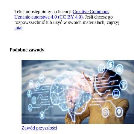
Tekst udostępniony na licencji
Creative Commons
Uznanie autorstwa 4.0 (CC BY 4.0)
. Jeśli chcesz go
rozpowszechnić lub użyć w swoich materiałach, zajrzyj
tutaj
.
Podobne zawody
Zawód przyszłości