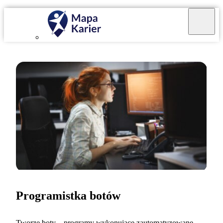
Programistka botów
Tworzę boty – programy wykonujące zautomatyzowane