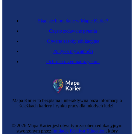
Skąd się biorą dane w Mapie Karier?
Często zadawane pytania
Otwarte zasoby edukacyjne
Polityka prywatności
Ochrona przed nadużyciami
Mapa Karier to bezpłatna i interaktywna baza informacji o
ścieżkach kariery i rynku pracy dla młodych ludzi.
© 2026 Mapa Karier jest otwartym zasobem edukacyjnym
stworzonym przez
fundację Katalyst Education
, który