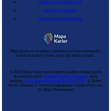
Otwarte zasoby edukacyjne
Polityka prywatności
Ochrona przed nadużyciami
Mapa Karier to bezpłatna i interaktywna baza informacji o
ścieżkach kariery i rynku pracy dla młodych ludzi.
© 2026 Mapa Karier jest otwartym zasobem edukacyjnym
stworzonym przez
fundację Katalyst Education
, który
realizuje
Cele Zrównoważonego Rozwoju ONZ
: 4. Dobra
Jakość Edukacji, 8. Wzrost Gospodarczy i Godna Praca oraz
10. Mniej Nierówności.