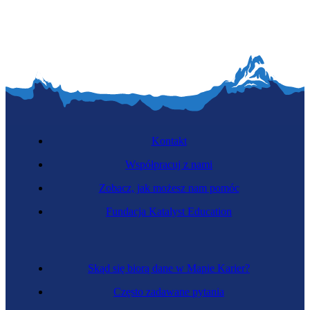
Kontakt
Współpracuj z nami
Zobacz, jak możesz nam pomóc
Fundacja Katalyst Education
Skąd się biorą dane w Mapie Karier?
Często zadawane pytania