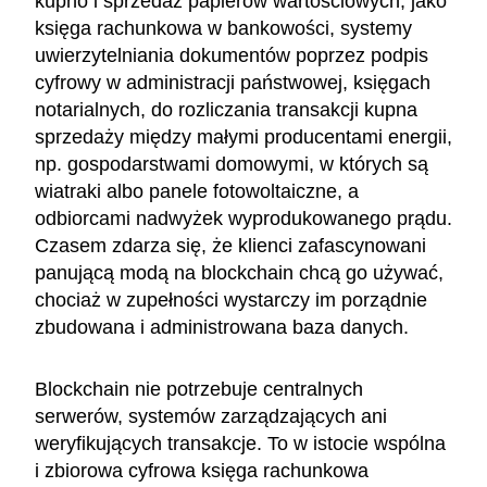
kupno i sprzedaż papierów wartościowych, jako
księga rachunkowa w bankowości, systemy
uwierzytelniania dokumentów poprzez podpis
cyfrowy w administracji państwowej, księgach
notarialnych, do rozliczania transakcji kupna
sprzedaży między małymi producentami energii,
np. gospodarstwami domowymi, w których są
wiatraki albo panele fotowoltaiczne, a
odbiorcami nadwyżek wyprodukowanego prądu.
Czasem zdarza się, że klienci zafascynowani
panującą modą na blockchain chcą go używać,
chociaż w zupełności wystarczy im porządnie
zbudowana i administrowana baza danych.
Blockchain nie potrzebuje centralnych
serwerów, systemów zarządzających ani
weryfikujących transakcje. To w istocie wspólna
i zbiorowa cyfrowa księga rachunkowa