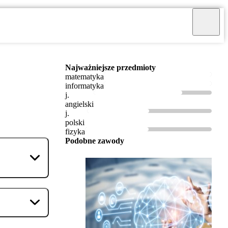
Najważniejsze przedmioty
matematyka
informatyka
j.
angielski
j.
polski
fizyka
Podobne zawody