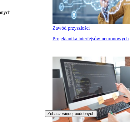
anych
Zawód przyszłości
Projektantka interfejsów neuronowych
Zobacz więcej podobnych
Inżynierka analizy danych