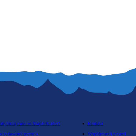
się biorą dane w Mapie Karier?
Kontakt
o zadawane pytania
Współpracuj z nami