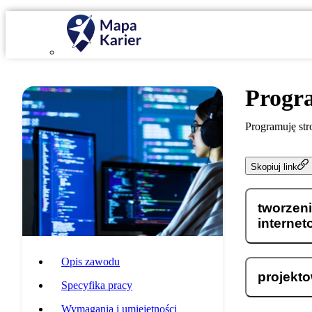
Progr
Programuję str
Skopiuj link
tworzeni
interne
Opis zawodu
projekto
Specyfika pracy
Wymagania i umiejętności