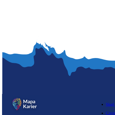
Skąd 
Częst