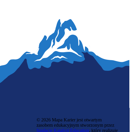
Programistka blockchain
© 2026 Mapa Karier jest otwartym
zasobem edukacyjnym stworzonym przez
fundację Katalyst Education
, który realizuje