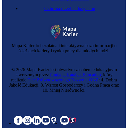
Ochrona przed nadużyciami
Mapa Karier to bezpłatna i interaktywna baza informacji o
ścieżkach kariery i rynku pracy dla młodych ludzi.
© 2026 Mapa Karier jest otwartym zasobem edukacyjnym
stworzonym przez
fundację Katalyst Education
, który
realizuje
Cele Zrównoważonego Rozwoju ONZ
: 4. Dobra
Jakość Edukacji, 8. Wzrost Gospodarczy i Godna Praca oraz
10. Mniej Nierówności.