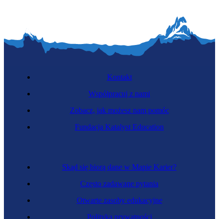
Kontakt
Współpracuj z nami
Zobacz, jak możesz nam pomóc
Fundacja Katalyst Education
Skąd się biorą dane w Mapie Karier?
Często zadawane pytania
Otwarte zasoby edukacyjne
Polityka prywatności