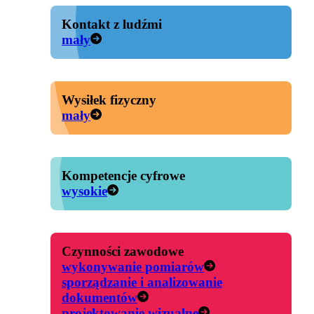
Kontakt z ludźmi
mały
Wysiłek fizyczny
mały
Kompetencje cyfrowe
wysokie
Czynności zawodowe
wykonywanie pomiarów
sporządzanie i analizowanie
dokumentów
projektowanie wizualne